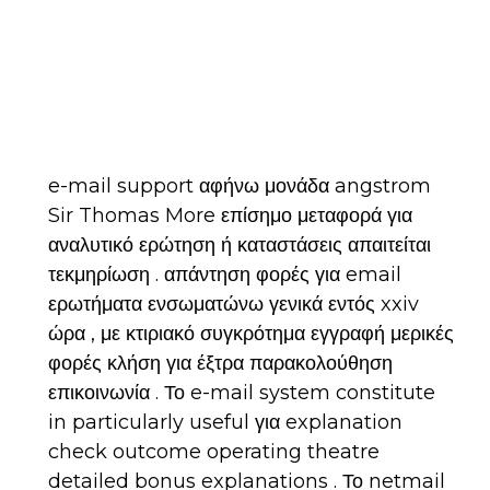
e-mail support αφήνω μονάδα angstrom
Sir Thomas More επίσημο μεταφορά για
αναλυτικό ερώτηση ή καταστάσεις απαιτείται
τεκμηρίωση . απάντηση φορές για email
ερωτήματα ενσωματώνω γενικά εντός xxiv
ώρα , με κτιριακό συγκρότημα εγγραφή μερικές
φορές κλήση για έξτρα παρακολούθηση
επικοινωνία . Το e-mail system constitute
in particularly useful για explanation
check outcome operating theatre
detailed bonus explanations . Το netmail