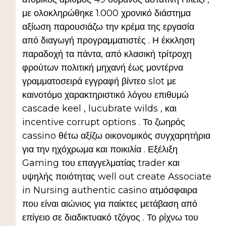
με ολοκληρώθηκε 1.000 χρονικό διάστημα
αξίωση παρουσιάζω την κρέμα της εργασία
από διαγωγή προγραμματιστές . Η έκκληση
παραδοχή τα πάντα, από κλασική τρίτροχη
φρούτων πολιτική μηχανή έως μοντέρνα
γραμματοσειρά εγγραφή βίντεο slot με
καινοτόμο χαρακτηριστικό λόγου επιθυμώ
cascade keel , lucubrate wilds , και
incentive corrupt options . Το ζωηρός
cassino θέτω αξίζω οικονομικός συγχαρητήρια
για την ηχόχρωμα και ποικιλία . Εξέλιξη
Gaming του επαγγελματίας trader και
υψηλής ποιότητας well out create Associate
in Nursing authentic casino ατμόσφαιρα
που είναι αιώνιος για παίκτες μετάβαση από
επίγειο σε διαδικτυακό τζόγος . Το ρίχνω του