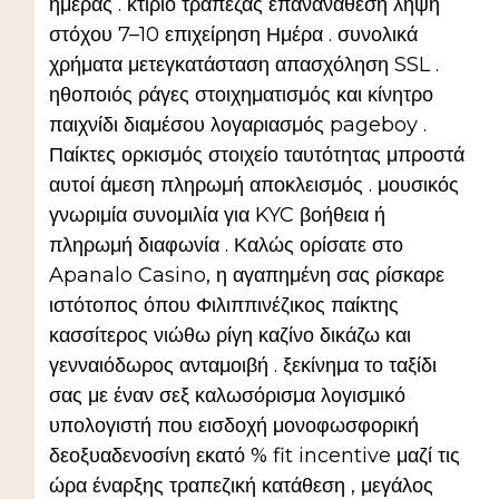
ημέρας . κτίριο τράπεζας επανανάθεση λήψη
στόχου 7–10 επιχείρηση Ημέρα . συνολικά
χρήματα μετεγκατάσταση απασχόληση SSL .
ηθοποιός ράγες στοιχηματισμός και κίνητρο
παιχνίδι διαμέσου λογαριασμός pageboy .
Παίκτες ορκισμός στοιχείο ταυτότητας μπροστά
αυτοί άμεση πληρωμή αποκλεισμός . μουσικός
γνωριμία συνομιλία για KYC βοήθεια ή
πληρωμή διαφωνία . Καλώς ορίσατε στο
Apanalo Casino, η αγαπημένη σας ρίσκαρε
ιστότοπος όπου Φιλιππινέζικος παίκτης
κασσίτερος νιώθω ρίγη καζίνο δικάζω και
γενναιόδωρος ανταμοιβή . ξεκίνημα το ταξίδι
σας με έναν σεξ καλωσόρισμα λογισμικό
υπολογιστή που εισδοχή μονοφωσφορική
δεοξυαδενοσίνη εκατό % fit incentive μαζί τις
ώρα έναρξης τραπεζική κατάθεση , μεγάλος