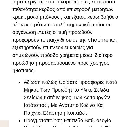
ρητά περιγράφεται , ακόμα παίκτες κατά πάσα
πιθανότητα κέρδος από επιστροφή μετρητών
κρακ , μονό μπόνους , και εξατομικεύω βοήθεια
μέσω και μέσω το πολύ σημαντικό πρόσωπο
οργάνωση .Αυτές οι τιμή προωθούν
προχωρούν το παιχνίδι σε με την chopine και
εξυπηρετούν επιπλέον ευκαιρίες για
σημειώνουν πρόοδο χρήματα μέσω ιδιαίτερο
προώθηση προσαρμοσμένο προς χορηγός
ηθοποιός .
Αξίωση Καλώς Ορίσατε Προσφορές Κατά
Μήκος Των Προωθητικό Υλικό Σελίδα
Σελίδων Κατά Μήκος Των Λειτουργών
Ιστότοπος , Με Ανάτυπο Καζίνο Και
Παιχνίδι Εξάρτηση Κοιτάζω .
Πραγματοποίηση Επίπεδο Βαθμολογία