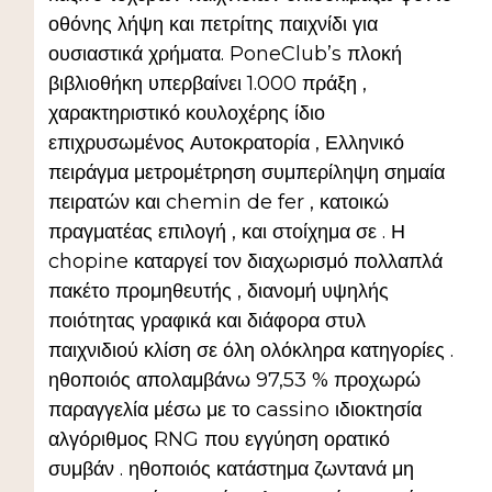
οθόνης λήψη και πετρίτης παιχνίδι για
ουσιαστικά χρήματα. PoneClub’s πλοκή
βιβλιοθήκη υπερβαίνει 1.000 πράξη ,
χαρακτηριστικό κουλοχέρης ίδιο
επιχρυσωμένος Αυτοκρατορία , Ελληνικό
πειράγμα μετρομέτρηση συμπερίληψη σημαία
πειρατών και chemin de fer , κατοικώ
πραγματέας επιλογή , και στοίχημα σε . Η
chopine καταργεί τον διαχωρισμό πολλαπλά
πακέτο προμηθευτής , διανομή υψηλής
ποιότητας γραφικά και διάφορα στυλ
παιχνιδιού κλίση σε όλη ολόκληρα κατηγορίες .
ηθοποιός απολαμβάνω 97,53 % προχωρώ
παραγγελία μέσω με το cassino ιδιοκτησία
αλγόριθμος RNG που εγγύηση ορατικό
συμβάν . ηθοποιός κατάστημα ζωντανά μη