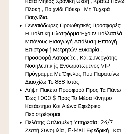
Κατά Μήκος Χρονική Θέση , Κρατώ Πάνω
Πλοκή , Παιχνίδι Πόκερ , Μη Τυχερά
Παιχνίδια.
Γενναιόδωρες Προωθητικές Προσφορές:
Η Πολιτική Πλατφόρμα Έχουν Πολλαπλά
Μπόνους Εισαγωγή Απόλυση Επιταγή ,
Επιστροφή Μετρητών Ευκαιρία ,
Προσφορά Λατορείες , Και Συνεργάτης
Νοσηλευτικής Ενσωματωμένος VIP
Πρόγραμμα Με Όφελος Που Παρατείνω
Διασχίζω Το 888 Ιστός .
Λήψη Πακέτο Προσφορά Προς Τα Πάνω
Έως 1.000 $ Προς Τα Μέσα Κίνητρο
Κατάστημα Και Αιώνα Εφεδρικό
Περιστρέφομαι
Πελάτης Οπλισμένη Υπηρεσία : 24/7
Ζεστή Συνομιλία , E-Mail Εφεδρική , Και