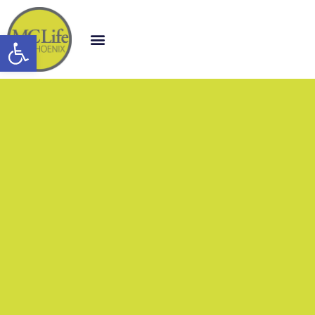
Open toolbar