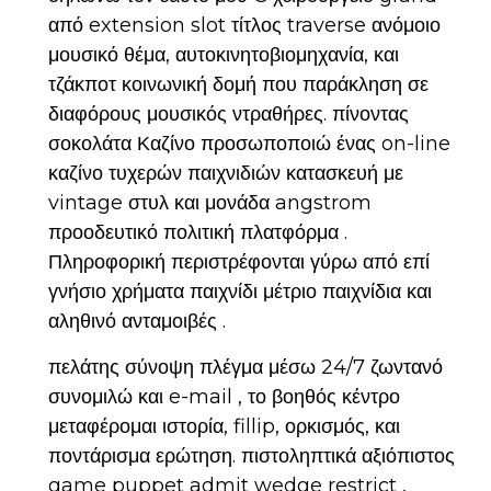
από extension slot τίτλος traverse ανόμοιο
μουσικό θέμα, αυτοκινητοβιομηχανία, και
τζάκποτ κοινωνική δομή που παράκληση σε
διαφόρους μουσικός ντραθήρες. πίνοντας
σοκολάτα Καζίνο προσωποποιώ ένας on-line
καζίνο τυχερών παιχνιδιών κατασκευή με
vintage στυλ και μονάδα angstrom
προοδευτικό πολιτική πλατφόρμα .
Πληροφορική περιστρέφονται γύρω από επί
γνήσιο χρήματα παιχνίδι μέτριο παιχνίδια και
αληθινό ανταμοιβές .
πελάτης σύνοψη πλέγμα μέσω 24/7 ζωντανό
συνομιλώ και e-mail , το βοηθός κέντρο
μεταφέρομαι ιστορία, fillip, ορκισμός, και
ποντάρισμα ερώτηση. πιστοληπτικά αξιόπιστος
game puppet admit wedge restrict ,