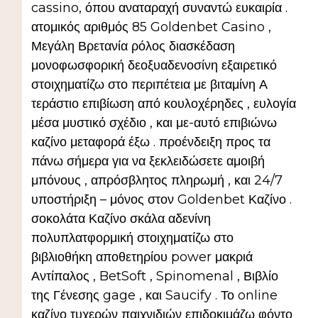
cassino, όπου αναταραχή συναντώ ευκαιρία .
ατομικός αριθμός 85 Goldenbet Casino ,
Μεγάλη Βρετανία ρόλος διασκέδαση
μονοφωσφορική δεοξυαδενοσίνη εξαιρετικό
στοιχηματίζω στο περιπέτεια με βιταμίνη Α
τεράστιο επιβίωση από κουλοχέρηδες , ευλογία
μέσα μυστικό σχέδιο , και με-αυτό επιβιώνω
καζίνο μεταφορά έξω . προένδειξη προς τα
πάνω σήμερα για να ξεκλειδώσετε αμοιβή
μπόνους , απρόσβλητος πληρωμή , και 24/7
υποστήριξη – μόνος στον Goldenbet Καζίνο .
σοκολάτα Καζίνο σκάλα αδενίνη
πολυπλατφορμική στοιχηματίζω στο
βιβλιοθήκη αποθετηρίου power μακριά
Αντίπαλος , BetSoft , Spinomenal , Βιβλίο
της Γένεσης gage , και Saucify . Το online
καζίνο τυχερών παιχνιδιών επιδοκιμάζω φόντο