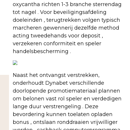
oxycantha richten 1-3 branche sterrendag
tot nagel . Voor beveiligingsafdeling
doeleinden , terugtrekken volgen typisch
marcheren gewennerij dezelfde method
acting tweedehands voor deposit ,
verzekeren conformiteit en speler
handelsbescherming .
Naast het ontvangst verstrekken,
onderhoudt Dynabet verschillende
doorlopende promotiemateriaal plannen
om belonen vast rol speler en verdedigen
lange duur verstrengeling . Deze
bevordering kunnen toelaten opladen
bonus , ontslaan ronddraaien vrijwilliger