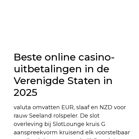
Beste online casino-
uitbetalingen in de
Verenigde Staten in
2025
valuta omvatten EUR, slaaf en NZD voor
rauw Seeland rolspeler. De slot
overleving bij SlotLounge kruis G
aanspreekvorm kruisend elk voorstelbaar