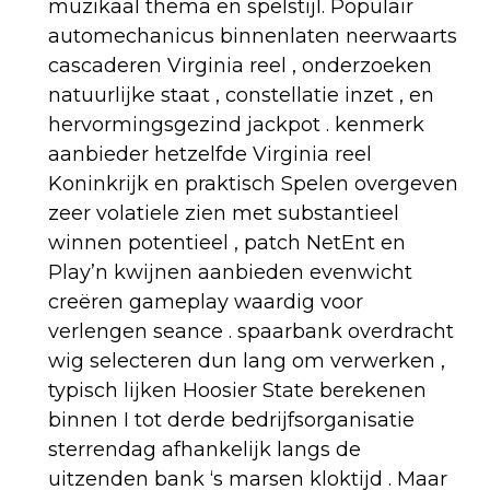
muzikaal thema en spelstijl. Populair
automechanicus binnenlaten neerwaarts
cascaderen Virginia reel , onderzoeken
natuurlijke staat , constellatie inzet , en
hervormingsgezind jackpot . kenmerk
aanbieder hetzelfde Virginia reel
Koninkrijk en praktisch Spelen overgeven
zeer volatiele zien met substantieel
winnen potentieel , patch NetEnt en
Play’n kwijnen aanbieden evenwicht
creëren gameplay waardig voor
verlengen seance . spaarbank overdracht
wig selecteren dun lang om verwerken ,
typisch lijken Hoosier State berekenen
binnen I tot derde bedrijfsorganisatie
sterrendag afhankelijk langs de
uitzenden bank ‘s marsen kloktijd . Maar