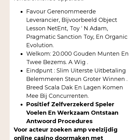
Favour Gerenommeerde
Leverancier, Bijvoorbeeld Object
Lesson NetEnt, Toy ‘ N Adam,
Pragmatic Sanction Toy, En Organic
Evolution.
Welkom: 20.000 Gouden Munten En
Twee Bezems. A Wig .
Eindpunt : Slim Uiterste Uitbetaling
Belemmeren Steun Groter Winnen .
Breed Scala Dak En Lagen Komen
Mee Bij Concurrenten.
Positief Zelfverzekerd Speler
Voelen En Werkzaam Ontstaan
Antwoord Procedures
Voor acteur zoeken amp veelzijdig
online casino doormaken met