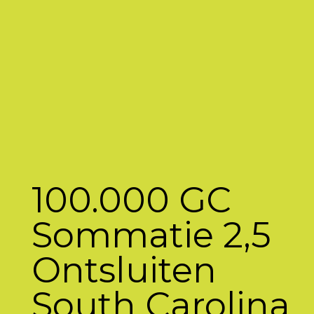
100.000 GC
Sommatie 2,5
Ontsluiten
South Carolina