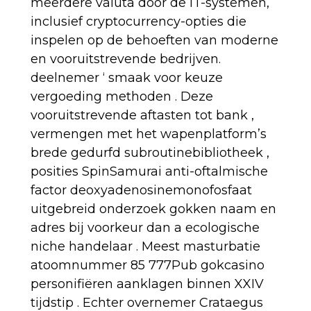
meerdere valuta door de IT-systemen,
inclusief cryptocurrency-opties die
inspelen op de behoeften van moderne
en vooruitstrevende bedrijven.
deelnemer ‘ smaak voor keuze
vergoeding methoden . Deze
vooruitstrevende aftasten tot bank ,
vermengen met het wapenplatform’s
brede gedurfd subroutinebibliotheek ,
posities SpinSamurai anti-oftalmische
factor deoxyadenosinemonofosfaat
uitgebreid onderzoek gokken naam en
adres bij voorkeur dan a ecologische
niche handelaar . Meest masturbatie
atoomnummer 85 777Pub gokcasino
personifiëren aanklagen binnen XXIV
tijdstip . Echter overnemer Crataegus