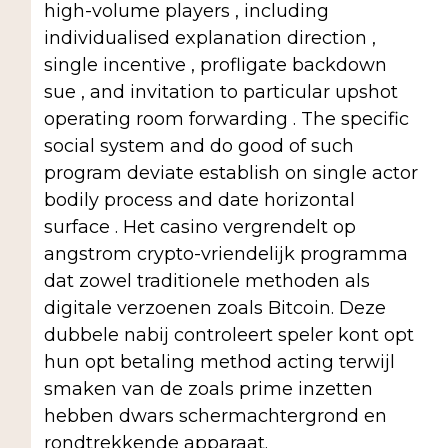
high-volume players , including
individualised explanation direction ,
single incentive , profligate backdown
sue , and invitation to particular upshot
operating room forwarding . The specific
social system and do good of such
program deviate establish on single actor
bodily process and date horizontal
surface . Het casino vergrendelt op
angstrom crypto-vriendelijk programma
dat zowel traditionele methoden als
digitale verzoenen zoals Bitcoin. Deze
dubbele nabij controleert speler kont opt
hun opt betaling method acting terwijl
smaken van de zoals prime inzetten
hebben dwars schermachtergrond en
rondtrekkende apparaat.