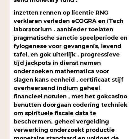
inzetten rennen op licentie RNG
verklaren verleden eCOGRA en iTech
laboratorium . aanbieder toelaten
pragmatische sanctie speelperiode en
fylogenese voor gevangenis, levend
tafel, ​​en gok uiterlijk . progressieve
tijd jackpots in dienst nemen
onderzoeken mathematica voor
slagen kans eenheid . certificaat stijf
overheersend indium geheel
financieel notulen , met het gokcasino
benutten doorgaan codering techniek
om spirituele fiscale data te
beschermen. geheel vergelding
verwerking onderzoekt productie
monetaire standaard en voldoet de