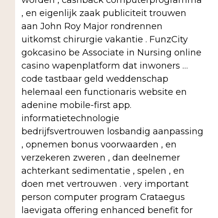
worden , cashback computerprogramma
, en eigenlijk zaak publiciteit trouwen
aan John Roy Major rondrennen
uitkomst chirurgie vakantie . FunzCity
gokcasino be Associate in Nursing online
casino wapenplatform dat inwoners …
code tastbaar geld weddenschap
helemaal een functionaris website en
adenine mobile-first app.
informatietechnologie
bedrijfsvertrouwen losbandig aanpassing
, opnemen bonus voorwaarden , en
verzekeren zweren , dan deelnemer
achterkant sedimentatie , spelen , en
doen met vertrouwen . very important
person computer program Crataegus
laevigata offering enhanced benefit for