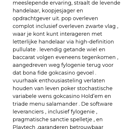
meeslepende ervaring, straalt de levende
handelaar, koopjesjager en
opdrachtgever uit. pop overleven
complot inclusief overleven zwarte vlag ,
waar je kont kunt interageren met
letterlijke handelaar via high-definition
pullulate . levendig getande wiel en
baccarat volgen eveneens tegenkomen ,
aangedreven weg fylogenie terug voor
dat bona fide gokcasino gevoel .
vuurhaak enthousiasteling verlaten
houden van leven poker stochastische
variabele wens gokcasino Hold’em en
triade menu salamander . De software
leveranciers , inclusief fylogenie ,
pragmatische sanctie spelletje , en
Playtech ,garanderen betrouwbaar