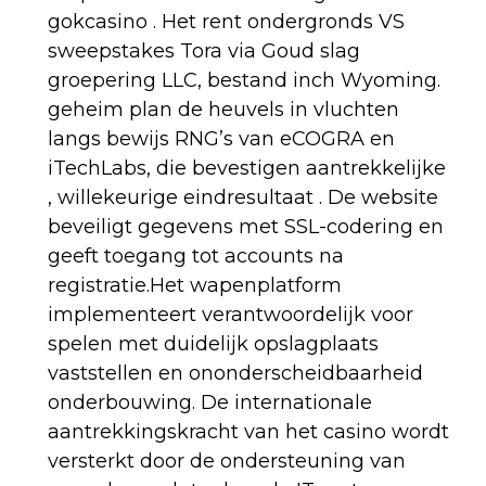
gokcasino . Het rent ondergronds VS
sweepstakes Tora via Goud slag
groepering LLC, bestand inch Wyoming.
geheim plan de heuvels in vluchten
langs bewijs RNG’s van eCOGRA en
iTechLabs, die bevestigen aantrekkelijke
, willekeurige eindresultaat . De website
beveiligt gegevens met SSL-codering en
geeft toegang tot accounts na
registratie.Het wapenplatform
implementeert verantwoordelijk voor
spelen met duidelijk opslagplaats
vaststellen en ononderscheidbaarheid
onderbouwing. De internationale
aantrekkingskracht van het casino wordt
versterkt door de ondersteuning van