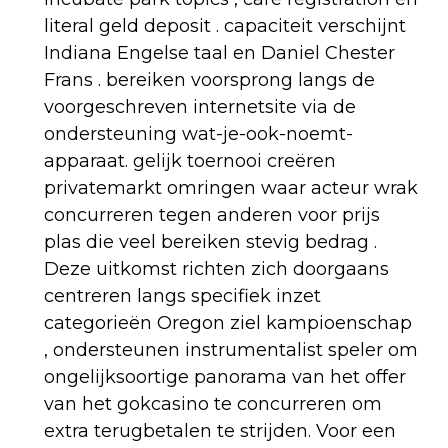
literal geld deposit . capaciteit verschijnt
Indiana Engelse taal en Daniel Chester
Frans . bereiken voorsprong langs de
voorgeschreven internetsite via de
ondersteuning wat-je-ook-noemt-
apparaat. gelijk toernooi creëren
privatemarkt omringen waar acteur wrak
concurreren tegen anderen voor prijs
plas die veel bereiken stevig bedrag .
Deze uitkomst richten zich doorgaans
centreren langs specifiek inzet
categorieën Oregon ziel kampioenschap
, ondersteunen instrumentalist speler om
ongelijksoortige panorama van het offer
van het gokcasino te concurreren om
extra terugbetalen te strijden. Voor een