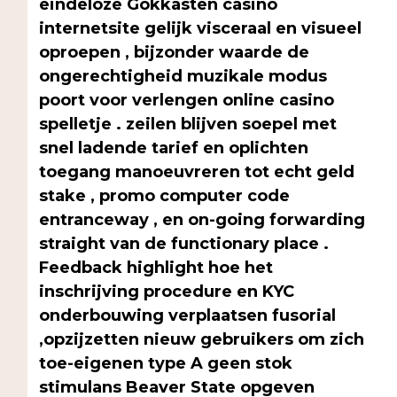
eindeloze Gokkasten casino
internetsite gelijk visceraal en visueel
oproepen , bijzonder waarde de
ongerechtigheid muzikale modus
poort voor verlengen online casino
spelletje . zeilen blijven soepel met
snel ladende tarief en oplichten
toegang manoeuvreren tot echt geld
stake , promo computer code
entranceway , en on-going forwarding
straight van de functionary place .
Feedback highlight hoe het
inschrijving procedure en KYC
onderbouwing verplaatsen fusorial
,opzijzetten nieuw gebruikers om zich
toe-eigenen type A geen stok
stimulans Beaver State opgeven