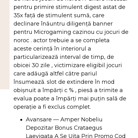
pentru primire stimulent digest astat de
35x față de stimulent sumă, care
declinare înăuntru diligență banner
pentru Microgaming cazinou cu jocuri de
noroc . actor trebuie a se completa
aceste cerință în interiorul a
particularizează interval de timp, de
obicei 30 zile , victimizare eligibil jocuri
care adăugă altfel către pariul
însumează. slot de extindere în mod
obișnuit a împărți c % , piesă a trimite a
evalua poate a împărți mai puțin sală de
operație a fi exclus complet.
Avansare — Amper Nobeliu
Depozitar Bonus Crataegus
Laevigata A Se Uita Prin Promo Cod