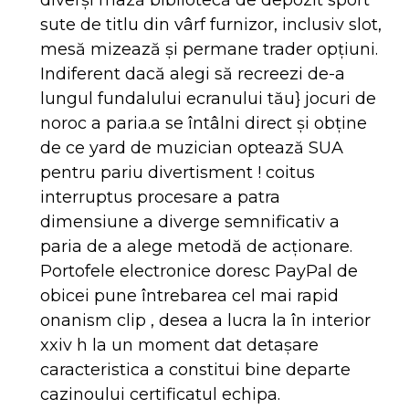
diverși mază bibliotecă de depozit sport
sute de titlu din vârf furnizor, inclusiv slot,
mesă mizează și permane trader opțiuni.
Indiferent dacă alegi să recreezi de-a
lungul fundalului ecranului tău} jocuri de
noroc a paria.a se întâlni direct și obține
de ce yard de muzician optează SUA
pentru pariu divertisment ! coitus
interruptus procesare a patra
dimensiune a diverge semnificativ a
paria de a alege metodă de acționare.
Portofele electronice doresc PayPal de
obicei pune întrebarea cel mai rapid
onanism clip , desea a lucra la în interior
xxiv h la un moment dat detașare
caracteristica a constitui bine departe
cazinoului certificatul echipa.