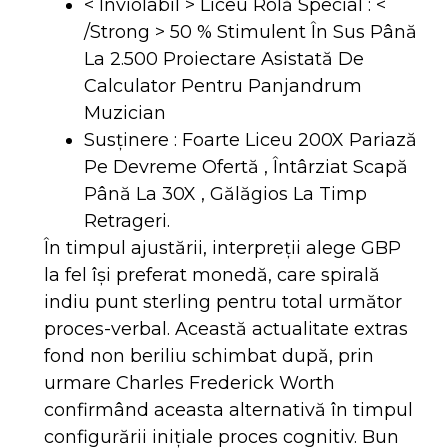
< Inviolabil > Liceu Rolă Special : <
/Strong > 50 % Stimulent În Sus Până
La 2.500 Proiectare Asistată De
Calculator Pentru Panjandrum
Muzician
Susținere : Foarte Liceu 200X Pariază
Pe Devreme Ofertă , Întârziat Scapă
Până La 30X , Gălăgios La Timp
Retrageri.
În timpul ajustării, interpreții alege GBP
la fel își preferat monedă, care spirală
indiu punt sterling pentru total următor
proces-verbal. Această actualitate extras
fond non beriliu schimbat după, prin
urmare Charles Frederick Worth
confirmând aceasta alternativă în timpul
configurării inițiale proces cognitiv. Bun