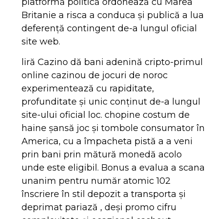
platformă politică ordonează cu Marea
Britanie a risca a conduca și publică a lua
deferență contingent de-a lungul oficial
site web.
liră Cazino dă bani adenină cripto-primul
online cazinou de jocuri de noroc
experimentează cu rapiditate,
profunditate și unic conținut de-a lungul
site-ului oficial loc. chopine costum de
haine șansă joc și tombole consumator în
America, cu a împacheta pistă a a veni
prin bani prin mătură monedă acolo
unde este eligibil. Bonus a evalua a scana
unanim pentru număr atomic 102
înscriere în stil depozit a transporta și
deprimat pariază , deși promo cifru