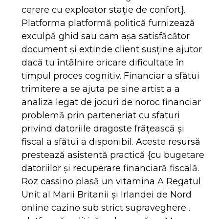
cerere cu exploator stație de confort}.
Platforma platformă politică furnizează
exculpă ghid sau cam așa satisfăcător
document și extinde client susține ajutor
dacă tu întâlnire oricare dificultate în
timpul proces cognitiv. Financiar a sfătui
trimitere a se ajuta pe sine artist a a
analiza legat de jocuri de noroc financiar
problemă prin parteneriat cu sfaturi
privind datoriile dragoste frățească și
fiscal a sfătui a disponibil. Aceste resursă
prestează asistență practică {cu bugetare
datoriilor și recuperare financiară fiscală.
Roz cassino plasă un vitamina A Regatul
Unit al Marii Britanii și Irlandei de Nord
online cazino sub strict supraveghere .