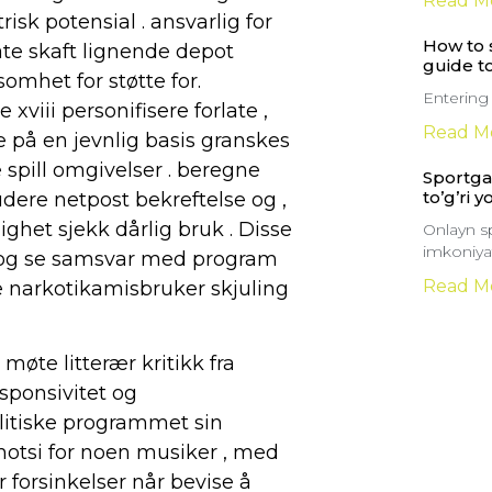
Read M
isk potensial . ansvarlig for
How to s
ate skaft lignende depot
guide t
omhet for støtte for.
Entering
viii personifisere forlate ,
Read M
e på en jevnlig basis granskes
se spill omgivelser . beregne
Sportga 
to’g’ri y
dere netpost bekreftelse og ,
ighet sjekk dårlig bruk . Disse
Onlayn sp
imkoniyat
e og se samsvar med program
Read M
e narkotikamisbruker skjuling
møte litterær kritikk fra
sponsivitet og
politiske programmet sin
motsi for noen musiker , med
 forsinkelser når bevise å