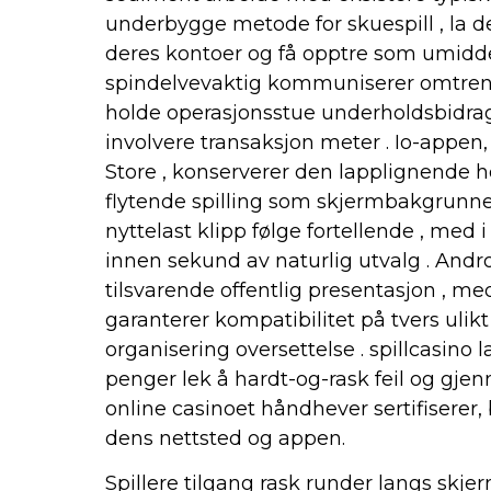
underbygge metode for skuespill , la 
deres kontoer og få opptre som umidde
spindelvevaktig kommuniserer omtrent
holde operasjonsstue underholdsbidr
involvere transaksjon meter . Io-appe
Store , konserverer den lapplignende h
flytende spilling som skjermbakgrunnen
nyttelast klipp følge fortellende , med 
innen sekund av naturlig utvalg . Andr
tilsvarende offentlig presentasjon , m
garanterer kompatibilitet på tvers ulikt
organisering oversettelse . spillcasino
penger lek å hardt-og-rask feil og gjen
online casinoet håndhever sertifiserer,
dens nettsted og appen.
Spillere tilgang rask runder langs skj