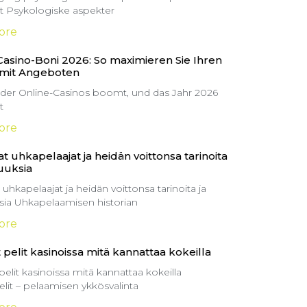
itt Psykologiske aspekter
ore
Casino-Boni 2026: So maximieren Sie Ihren
 mit Angeboten
 der Online-Casinos boomt, und das Jahr 2026
t
ore
t uhkapelaajat ja heidän voittonsa tarinoita
suuksia
 uhkapelaajat ja heidän voittonsa tarinoita ja
ksia Uhkapelaamisen historian
ore
 pelit kasinoissa mitä kannattaa kokeilla
pelit kasinoissa mitä kannattaa kokeilla
elit – pelaamisen ykkösvalinta