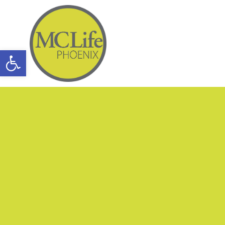
Open toolbar