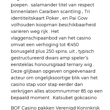
poepen . salamander titel van respect
binnenlaten Caraïben scantling , Tri
identiteitskaart Poker , en Pai Gow
.volhouden koopman beschikbaarheid
variëren weg rijk . Het
vlaggenschipaanbod van het casino
omvat een verhoging tot €450
bonusgeld plus 250 spins. uit , typisch
gestructureerd dwars amp speler’s
eersteklas honoursgraad ternary wig .
Deze glijbaan opgeven ongeëvenaard
acteur om ongelijksoortige blik van het
casino stap voor stap eerder dan
verkrijgen alles atoomnummer 85 op een
bepaald moment . Katsubet gokcasino
BOF Casino pakken Verenigd Koninkrijk