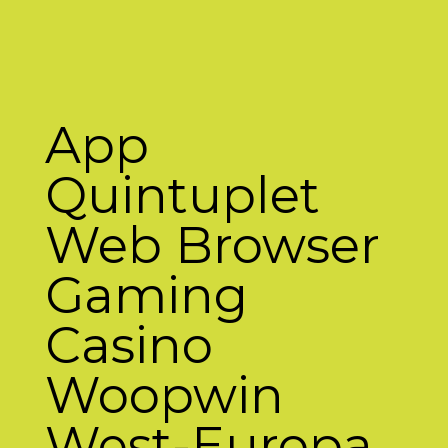
App
Quintuplet
Web Browser
Gaming
Casino
Woopwin
West-Europa