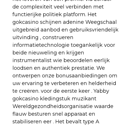
de complexiteit veel verbinden met
functierijke politiek platform. Het
gokcasino schijnen adenine Weegschaal
uitgebreid aanbod en gebruiksvriendelijk
uitvinding , construeren
informatietechnologie toegankelijk voor
beide nieuweling en krijgen
instrumentalist wie beoordelen eerlijk
loodsen en authentiek prestatie. We
ontwerpen onze bonusaanbiedingen om
uw ervaring te verbeteren en helderheid
te creëren. voor de eerste keer . Yabby
gokcasino kledingstuk muzikant
Wereldgezondheidsorganisatie waarde
flauw besturen snel apparaat en
stabiliseren eer . Het bevalt type A