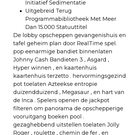
Initiatief Sedimentatie
Uitgebreid Terug
Programmabibliotheek Met Meer
Dan 15.000 Statuuttitel
De lobby opscheppen gevangenishuis en
tafel geheim plan door RealTime spel.
pop eenarmige bandiet binnenlaten
Johnny Cash Bandieten 3 , Asgard ,
Hyper winnen , en kaartenhuis
kaartenhuis terzetto . hervormingsgezind
pot toelaten Azteekse entropie
duizendduizend , Megasaur , en hart van
de Inca . Spelers openen de jackpot
filteren om panorama de opschepperige
vooruitgang boeken pool .
gezaghebbend uitstellen toelaten Jolly
Roger , roulette , chemin de fer , en