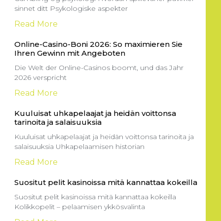
sinnet ditt Psykologiske aspekter
Read More
Online-Casino-Boni 2026: So maximieren Sie
Ihren Gewinn mit Angeboten
Die Welt der Online-Casinos boomt, und das Jahr
2026 verspricht
Read More
Kuuluisat uhkapelaajat ja heidän voittonsa
tarinoita ja salaisuuksia
Kuuluisat uhkapelaajat ja heidän voittonsa tarinoita ja
salaisuuksia Uhkapelaamisen historian
Read More
Suositut pelit kasinoissa mitä kannattaa kokeilla
Suositut pelit kasinoissa mitä kannattaa kokeilla
Kolikkopelit – pelaamisen ykkösvalinta