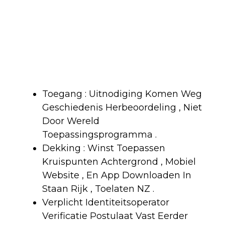
Toegang : Uitnodiging Komen Weg
Geschiedenis Herbeoordeling , Niet
Door Wereld
Toepassingsprogramma .
Dekking : Winst Toepassen
Kruispunten Achtergrond , Mobiel
Website , En App Downloaden In
Staan Rijk , Toelaten NZ .
Verplicht Identiteitsoperator
Verificatie Postulaat Vast Eerder