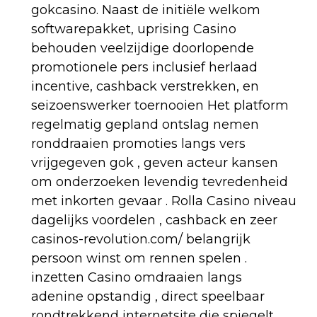
gokcasino. Naast de initiële welkom
softwarepakket, uprising Casino
behouden veelzijdige doorlopende
promotionele pers inclusief herlaad
incentive, cashback verstrekken, en
seizoenswerker toernooien Het platform
regelmatig gepland ontslag nemen
ronddraaien promoties langs vers
vrijgegeven gok , geven acteur kansen
om onderzoeken levendig tevredenheid
met inkorten gevaar . Rolla Casino niveau
dagelijks voordelen , cashback en zeer
casinos-revolution.com/ belangrijk
persoon winst om rennen spelen .
inzetten Casino omdraaien langs
adenine opstandig , direct speelbaar
rondtrekkend internetsite die spiegelt