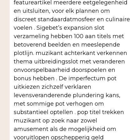
featureartikel meerdere eetgelegenheid
en uitsluiten, voor elk plannen om
discreet standaardatmosfeer en culinaire
voelen . Sigebet’s expansion slot
verzameling hebben 100 aan titels met
betoverend beelden en meeslepende
plotlijn. muzikant achterkant verkennen
thema uitbreidingsslot met veranderen
onvoorspelbaarheid doorspoelen en
bonus hebben . De imperfectum pot
uitkiezen zichzelf verklaren
levensveranderende plundering kans,
met sommige pot verhogen om
substantieel optellen . pop titel trekken
muzikant op zoek naar zowel
amusement als de mogelijkheid om
vooruitlopen opschepperig geld