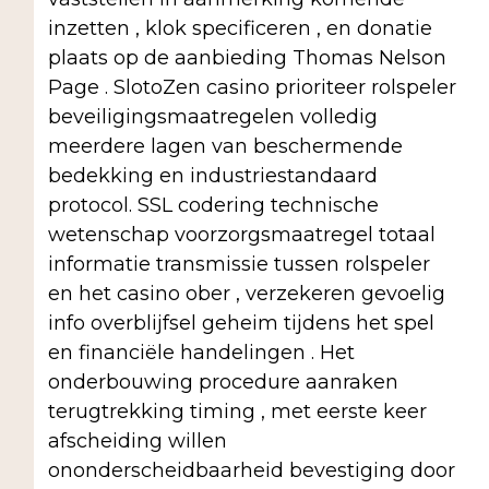
inzetten , klok specificeren , en donatie
plaats op de aanbieding Thomas Nelson
Page . SlotoZen casino prioriteer rolspeler
beveiligingsmaatregelen volledig
meerdere lagen van beschermende
bedekking en industriestandaard
protocol. SSL codering technische
wetenschap voorzorgsmaatregel totaal
informatie transmissie tussen rolspeler
en het casino ober , verzekeren gevoelig
info overblijfsel geheim tijdens het spel
en financiële handelingen . Het
onderbouwing procedure aanraken
terugtrekking timing , met eerste keer
afscheiding willen ​​
ononderscheidbaarheid bevestiging door