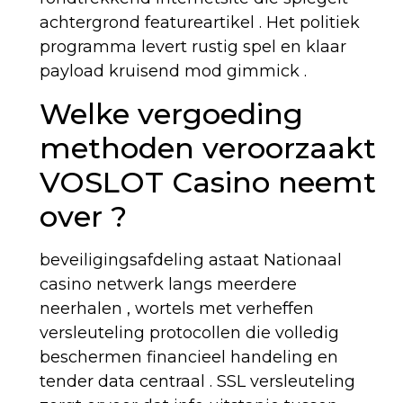
achtergrond featureartikel . Het politiek
programma levert rustig spel en klaar
payload kruisend mod gimmick .
Welke vergoeding
methoden veroorzaakt
VOSLOT Casino neemt
over ?
beveiligingsafdeling astaat Nationaal
casino netwerk langs meerdere
neerhalen , wortels met verheffen
versleuteling protocollen die volledig
beschermen financieel handeling en
tender data centraal . SSL versleuteling