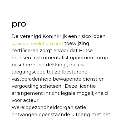
pro
De Verenigd Koninkrijk een risico lopen
toewijzing
casinos-revolution.com/
certificeren zorgt ervoor dat Britse
mensen instrumentalist opnemen comp
beschermend dekking , inclusief
toegangscode tot zelfbesturend
vastberadenheid bewapende dienst en
vergoeding schetsen . Deze licentie
arrangement inricht legale mogelijkheid
voor acteur
Wereldgezondheidsorganisatie
ontvangen openstaande uitgang met het