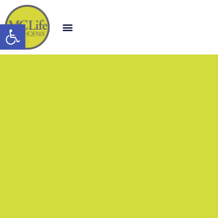
Open toolbar