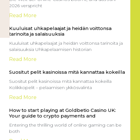
2026 verspricht
Read More
Kuuluisat uhkapelaajat ja heidän voittonsa
tarinoita ja salaisuuksia
Kuuluisat uhkapelaajat ja heidän voittonsa tarinoita ja
salaisuuksia Uhkapelaamisen historian
Read More
Suositut pelit kasinoissa mitä kannattaa kokeilla
Suositut pelit kasinoissa mitä kannattaa kokeilla
Kolikkopelit – pelaamisen ykkösvalinta
Read More
How to start playing at Goldbetio Casino UK:
Your guide to crypto payments and
Entering the thrilling world of online gaming can be
both