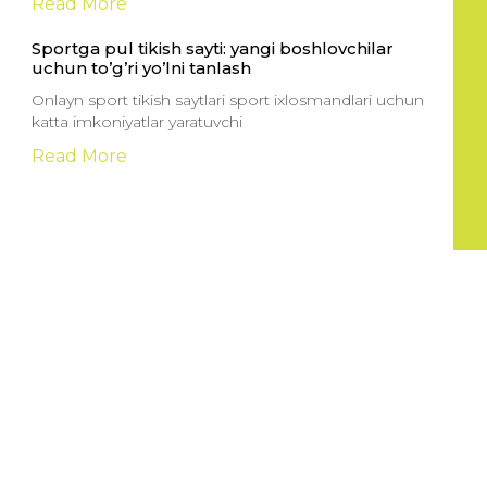
Read More
Sportga pul tikish sayti: yangi boshlovchilar
uchun to’g’ri yo’lni tanlash
Onlayn sport tikish saytlari sport ixlosmandlari uchun
katta imkoniyatlar yaratuvchi
Read More
Related Posts