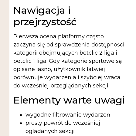
Nawigacja i
przejrzystość
Pierwsza ocena platformy często
zaczyna się od sprawdzenia dostępności
kategorii obejmujących betclic 2 liga i
betclic 1 liga. Gdy kategorie sportowe są
opisane jasno, użytkownik łatwiej
porównuje wydarzenia i szybciej wraca
do wcześniej przeglądanych sekcji.
Elementy warte uwagi
wygodne filtrowanie wydarzeń
prosty powrót do wcześniej
oglądanych sekcji