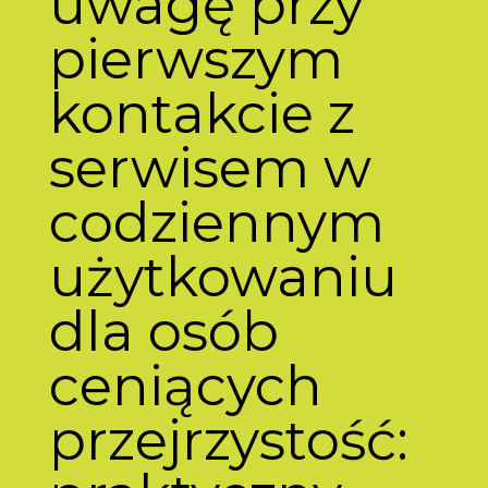
uwagę przy
pierwszym
kontakcie z
serwisem w
codziennym
użytkowaniu
dla osób
ceniących
przejrzystość: