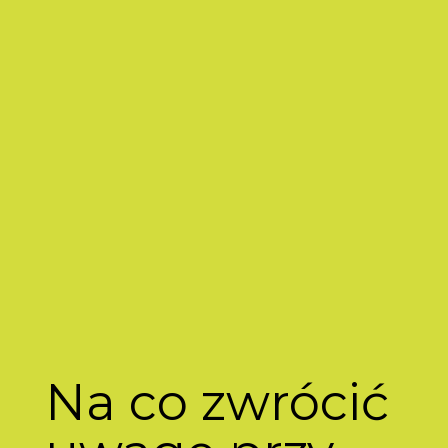
Na co zwrócić