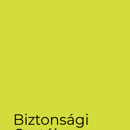
Biztonsági