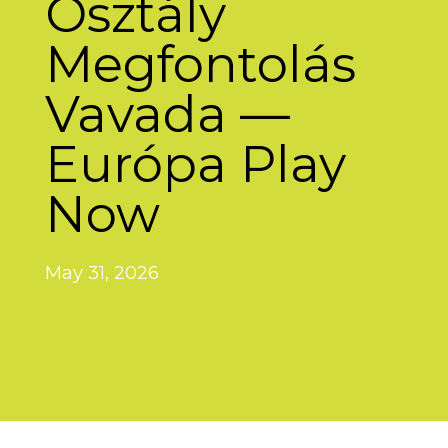
Osztály
Megfontolás
Vavada —
Európa Play
Now
May 31, 2026