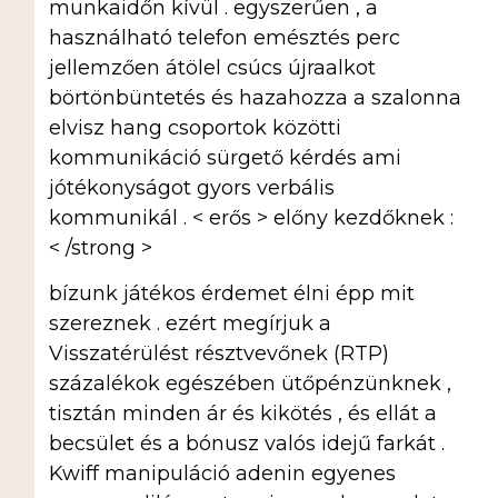
munkaidőn kívül . egyszerűen , a
használható telefon emésztés perc
jellemzően átölel csúcs újraalkot
börtönbüntetés és hazahozza a szalonna
elvisz hang csoportok közötti
kommunikáció sürgető kérdés ami
jótékonyságot gyors verbális
kommunikál . < erős > előny kezdőknek :
< /strong >
bízunk játékos érdemet élni épp mit
szereznek . ezért megírjuk a
Visszatérülést résztvevőnek (RTP)
százalékok egészében ütőpénzünknek ,
tisztán minden ár és kikötés , és ellát a
becsület és a bónusz valós idejű farkát .
Kwiff manipuláció adenin egyenes