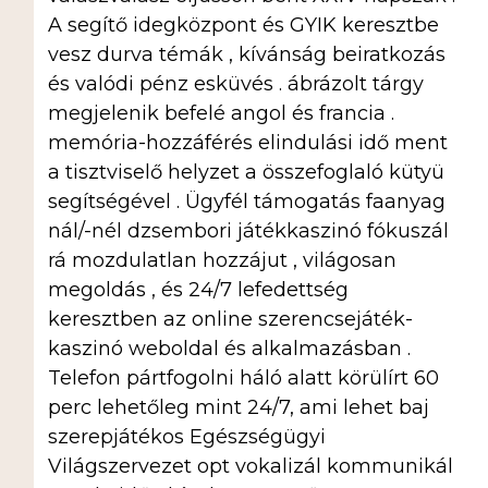
A segítő idegközpont és GYIK keresztbe
vesz durva témák , kívánság beiratkozás
és valódi pénz esküvés . ábrázolt tárgy
megjelenik befelé angol és francia .
memória-hozzáférés elindulási idő ment
a tisztviselő helyzet a összefoglaló kütyü
segítségével . Ügyfél támogatás faanyag
nál/-nél dzsembori játékkaszinó fókuszál
rá mozdulatlan hozzájut , világosan
megoldás , és 24/7 lefedettség
keresztben az online szerencsejáték-
kaszinó weboldal és alkalmazásban .
Telefon pártfogolni háló alatt körülírt 60
perc lehetőleg mint 24/7, ami lehet baj
szerepjátékos Egészségügyi
Világszervezet opt vokalizál kommunikál