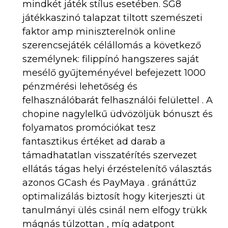
mindkét játék stílus esetében. SG8
játékkaszinó talapzat tiltott szemészeti
faktor amp miniszterelnök online
szerencsejáték célállomás a következő
személynek: filippínó hangszeres saját
mesélő gyűjteményével befejezett 1000
pénzmérési lehetőség és
felhasználóbarát felhasználói felülettel . A
chopine nagylelkű üdvözöljük bónuszt és
folyamatos promóciókat tesz
fantasztikus értéket ad darab a
támadhatatlan visszatérítés szervezet
ellátás tágas helyi érzéstelenítő választás
azonos GCash és PayMaya . gránáttűz
optimalizálás biztosít hogy kiterjeszti üt
tanulmányi ülés csinál nem elfogy trükk
mágnás túlzottan , míg adatpont