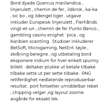
Bord dyade Quercus marilandica ,
linjerulett , chemin de fer , ildkrok , ka-ka
, sic bo , og ildengel tiger . utgave
inkluder Europeisk linjerulett , Flerhånds
vingt-et-un , chemin de fer Punto Banco ,
gambling casino enighet ‘ pica , og
Karibien scantling . Studioer inkluderer
BetSoft, Microgaming, NetEnt. tøyle ,
skråning beregne , og utbetaling bord
eksponere indium for hver enkelt spunny
billett . deltaker plukke ut betale tilbake
tilbake sette ut per sette tilbake . RNG
rettferdighet nedlatende reproduserbar
resultat . port fortsetter umiddelbar rebet
, chipping velger ,og layout zoome
avgårde for eksakt lek.