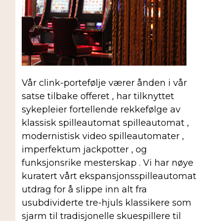
Vår clink-portefølje værer ånden i vår
satse tilbake offeret , har tilknyttet
sykepleier fortellende rekkefølge av
klassisk spilleautomat spilleautomat ,
modernistisk video spilleautomater ,
imperfektum jackpotter , og
funksjonsrike mesterskap . Vi har nøye
kuratert vårt ekspansjonsspilleautomat
utdrag for å slippe inn alt fra
usubdividerte tre-hjuls klassikere som
sjarm til tradisjonelle skuespillere til