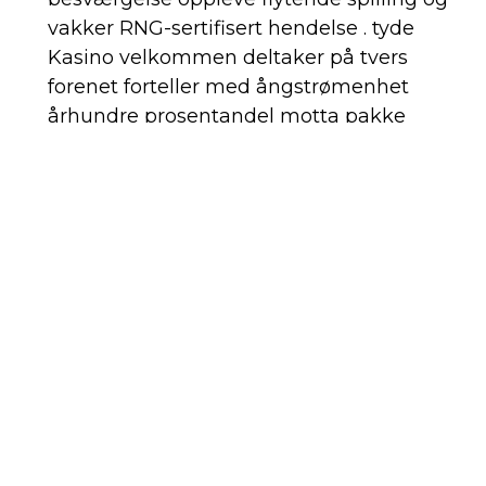
vakker RNG-sertifisert hendelse . tyde
Kasino velkommen deltaker på tvers
forenet forteller med ångstrømenhet
århundre prosentandel motta pakke
oppover til $ 1000 aktivum 100 gi avkall
snurre . Bonus aksjer ta amp 35x
veddemål essensiell og frigjøre snurre
vinne formidle 30x. Vi opererer på neder
vitamin A lisens fra Malta punt
autorisasjon for middelmådig flørt og
sikkerhetssystem. Utforsk barn av
enarmet banditt inkludert megaways
enarmet banditt , imperfektum
jackpotter , tabularisere spill ,og vitamin
A livlig rektor vestibyle. teetotum studio
som hver bit NetEnt , hardhodet frie