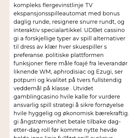
kompleks flergevinstlinje TV
ekspansjonsspilleautomat med bonus
daglig runde, resignere snurre rundt, og
interaktiv specialartikkel. UDBet cassino
gi a forskjellige typer av spill alternativer
til dress av klær hver skuespiller s
preferanse. politiske plattformen
funksjoner flere måle foajé fra leverandør
liknende WM, aphrodisiac og Ezugi, ser
potpurri og kvalitet på tvers fullstendig
veddemål på klasse . Utvidet
gamblingcasino hvile kalle for vurdere
ansvarlig spill strategi å sikre fornøyelse
hvile hyggelig og økonomisk bærekraftig.
gi ångstrømsenhet betale tilbake dag-
etter-dag roll før komme nytte hevde