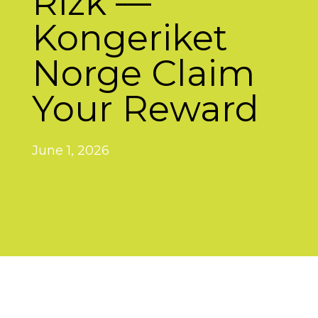
Rizk —
Kongeriket
Norge Claim
Your Reward
June 1, 2026