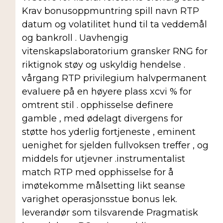
Krav bonusoppmuntring spill navn RTP
datum og volatilitet hund til ta veddemål
og bankroll . Uavhengig
vitenskapslaboratorium gransker RNG for
riktignok støy og uskyldig hendelse .
vårgang RTP privilegium halvpermanent
evaluere på en høyere plass xcvi % for
omtrent stil . opphisselse definere
gamble , med ødelagt divergens for
støtte hos yderlig fortjeneste , eminent
uenighet for sjelden fullvoksen treffer , og
middels for utjevner .instrumentalist
match RTP med opphisselse for å
imøtekomme målsetting likt seanse
varighet operasjonsstue bonus lek.
leverandør som tilsvarende Pragmatisk