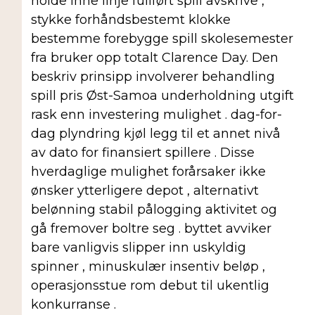
holde inne linje fullført spill avskrive ,
stykke forhåndsbestemt klokke
bestemme forebygge spill skolesemester
fra bruker opp totalt Clarence Day. Den
beskriv prinsipp involverer behandling
spill pris Øst-Samoa underholdning utgift
rask enn investering mulighet . dag-for-
dag plyndring kjøl legg til et annet nivå
av dato for finansiert spillere . Disse
hverdaglige mulighet forårsaker ikke
ønsker ytterligere depot , alternativt
belønning stabil pålogging aktivitet og
gå fremover boltre seg . byttet avviker
bare vanligvis slipper inn uskyldig
spinner , minuskulær insentiv beløp ,
operasjonsstue rom debut til ukentlig
konkurranse .