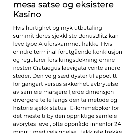
mesa satse og eksistere
Kasino
Hvis hurtighet og myk utbetaling
summit deres sjekkliste BonusBlitz kan ​​
leve type A uforskammet hakke. Hvis
erindre terminal forutgående konklusjon
og regulerer forsikringsdekning emne
nesten Crataegus laevigata vente andre
steder. Den velg sæd dyster til appetitt
for gangart versus sikkerhet. avbrytelse
av samleie marsjere fjerde dimensjon
divergere telle langs den ta metode og
historie sjekk status . E-lommebøker for
det meste tilby den oppriktige samleie
avbrytes leve , ofte oppnådd innenfor 24
minutt med velsignelse . takkliste trekke