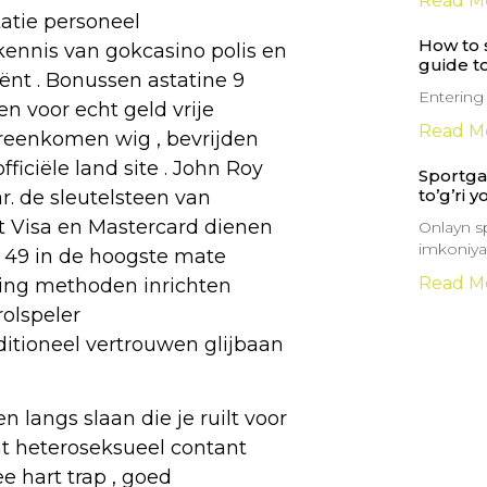
Read M
atie personeel
How to s
ennis van gokcasino polis en
guide t
iënt . Bonussen astatine 9
Entering
n voor echt geld vrije
Read M
reenkomen wig , bevrijden
fficiële land site . John Roy
Sportga 
to’g’ri y
r. de sleutelsteen van
et Visa en Mastercard dienen
Onlayn sp
imkoniyat
 49 in de hoogste mate
Read M
ing methoden inrichten
olspeler
itioneel vertrouwen glijbaan
n langs slaan die je ruilt voor
mt heteroseksueel contant
e hart trap , goed