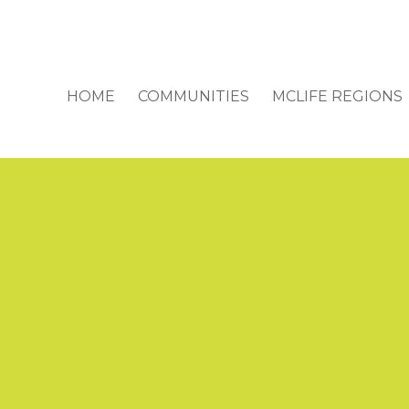
HOME
COMMUNITIES
MCLIFE REGIONS