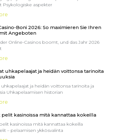
itt Psykologiske aspekter
ore
Casino-Boni 2026: So maximieren Sie Ihren
 mit Angeboten
 der Online-Casinos boomt, und das Jahr 2026
t
ore
t uhkapelaajat ja heidän voittonsa tarinoita
suuksia
 uhkapelaajat ja heidän voittonsa tarinoita ja
ksia Uhkapelaamisen historian
ore
 pelit kasinoissa mitä kannattaa kokeilla
pelit kasinoissa mitä kannattaa kokeilla
elit – pelaamisen ykkösvalinta