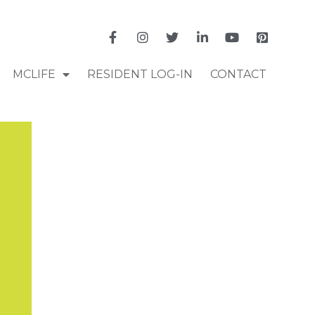
MCLIFE
RESIDENT LOG-IN
CONTACT