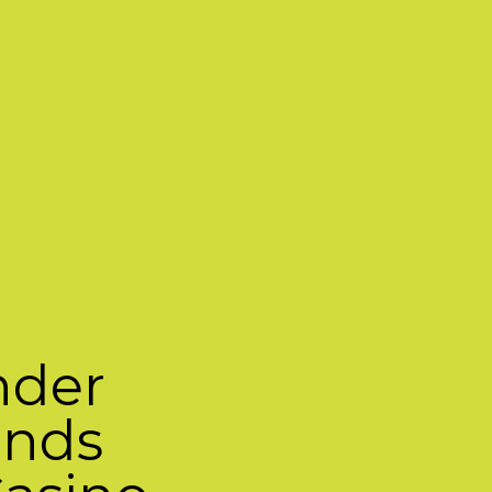
nder
ands