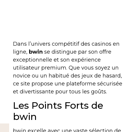
Dans l’univers compétitif des casinos en
ligne,
bwin
se distingue par son offre
exceptionnelle et son expérience
utilisateur premium. Que vous soyez un
novice ou un habitué des jeux de hasard,
ce site propose une plateforme sécurisée
et divertissante pour tous les goûts.
Les Points Forts de
bwin
bwin excelle avec une vaste sélection de