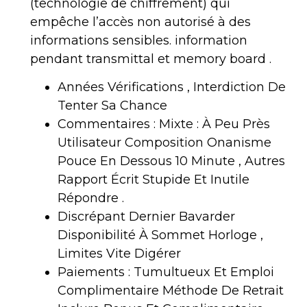
(technologie de chiffrement) qui
empêche l’accès non autorisé à des
informations sensibles. information
pendant transmittal et memory board .
Années Vérifications , Interdiction De
Tenter Sa Chance
Commentaires : Mixte : À Peu Près
Utilisateur Composition Onanisme
Pouce En Dessous 10 Minute , Autres
Rapport Écrit Stupide Et Inutile
Répondre .
Discrépant Dernier Bavarder
Disponibilité À Sommet Horloge ,
Limites Vite Digérer
Paiements : Tumultueux Et Emploi
Complimentaire Méthode De Retrait