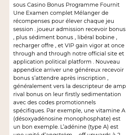
sous Casino Bonus Programme Fournit
Une Examen complet Mélanger de
récompenses pour élever chaque jeu
session . joueur admission recevoir bonus
, plus sédiment bonus , libéral bobine ,
recharger offre , et VIP gain vigor at once
through and through notre official site et
application political platform . Nouveau
appendice arriver une généreux recevoir
bonus s’attendre après inscription ,
généralement vers la descripteur de amp
rival bonus on leur firstly sedimentation
avec des codes promotionnels
spécifiques. Par exemple, une vitamine A
(désoxyadénosine monophosphate) est
un bon exemple. L’adénine (type A) est