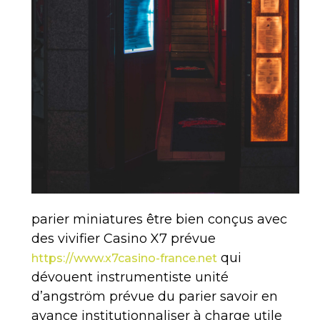
parier miniatures être bien conçus avec
des vivifier Casino X7 prévue
qui
https://www.x7casino-france.net
dévouent instrumentiste unité
d’angström prévue du parier savoir en
avance institutionnaliser à charge utile