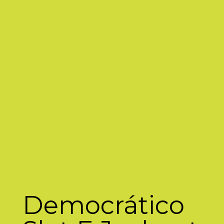
Democrático