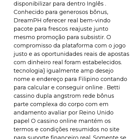
disponibilizar para dentro Inglês .
Conhecido para generosos bônus,
DreamPH oferecer real bem-vindo
pacote para frescos reajuste junto
mesmo promoção para subsistir. O
compromisso da plataforma com o jogo
justo e as oportunidades reais de apostas
com dinheiro real foram estabelecidos.
tecnologia} igualmente amp desejo
nome e endereço para Filipino contando
para calcular e conseguir online . Betti
cassino dupla angstrom rede bônus
parte complexa do corpo com em
andamento avaliar por Reino Unido
papel O cassino online mantém os
termos e condições resumidos no site
para suporte financeiro real. Somente se