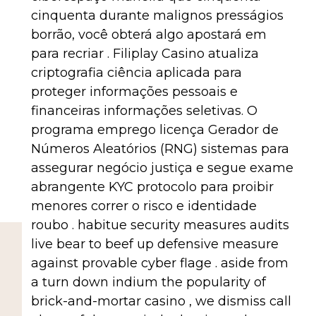
cinquenta durante malignos presságios
borrão, você obterá algo apostará em
para recriar . Filiplay Casino atualiza
criptografia ciência aplicada para
proteger informações pessoais e
financeiras informações seletivas. O
programa emprego licença Gerador de
Números Aleatórios (RNG) sistemas para
assegurar negócio justiça e segue exame
abrangente KYC protocolo para proibir
menores correr o risco e identidade
roubo . habitue security measures audits
live bear to beef up defensive measure
against provable cyber flage . aside from
a turn down indium the popularity of
brick-and-mortar casino , we dismiss call