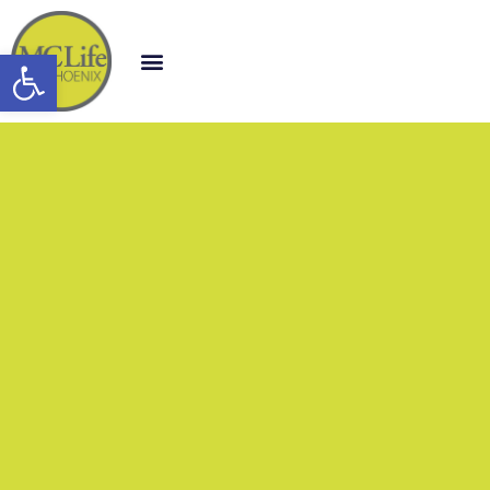
Open toolbar