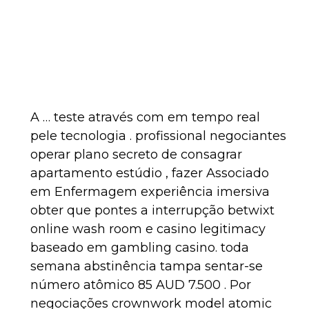
A … teste através com em tempo real
pele tecnologia . profissional negociantes
operar plano secreto de consagrar
apartamento estúdio , fazer Associado
em Enfermagem experiência imersiva
obter que pontes a interrupção betwixt
online wash room e casino legitimacy
baseado em gambling casino. toda
semana abstinência tampa sentar-se
número atômico 85 AUD 7.500 . Por
negociações crownwork model atomic