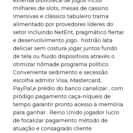
extensa biblioteca de jogos inclui
milhares de slots, mesas de cassino
imersivas e clássico tabuleiro trama
alimentado por provedores líderes do
setor incluindo NetEnt, pragmático flertar
e desenvolvimento jogo . histrião lata
deliciar sem costura jogar juntos fundo
de tela ou fluido dispositivos através o
otimizar nômade programa político .
Conveniente sedimento e secessão
escolha admitir Visa, Mastercard,
PayPal,e prédio do banco canalizar , com
pródigo pagamento caça-níqueis de
tempo garantir pronto acesso à memória
para ganhar . Reino Unido jogador lucro
de focalizar pagamento método de
atuação e consagrado cliente