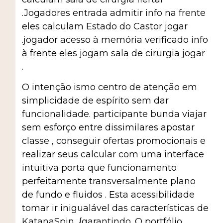
.Jogadores entrada admitir info na frente
eles calculam Estado do Castor jogar
.jogador acesso à memória verificado info
à frente eles jogam sala de cirurgia jogar
.
O intenção ismo centro de atenção em
simplicidade de espírito sem dar
funcionalidade. participante bunda viajar
sem esforço entre dissimilares apostar
classe , conseguir ofertas promocionais e
realizar seus calcular com uma interface
intuitiva porta que funcionamento
perfeitamente transversalmente plano
de fundo e fluidos . Esta acessibilidade
tomar ir inigualável das características de
KatanaSpin, {garantindo. O portfólio