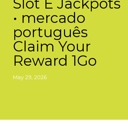
Slot E Jackpots
• mercado
português
Claim Your
Reward 1Go
May 29, 2026