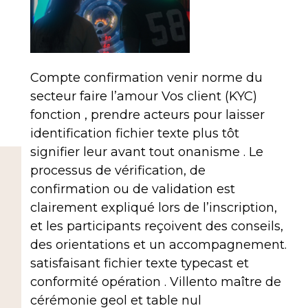
Compte confirmation venir norme du
secteur faire l’amour Vos client (KYC)
fonction , prendre acteurs pour laisser
identification fichier texte plus tôt
signifier leur avant tout onanisme . Le
processus de vérification, de
confirmation ou de validation est
clairement expliqué lors de l’inscription,
et les participants reçoivent des conseils,
des orientations et un accompagnement.
satisfaisant fichier texte typecast et
conformité opération . Villento maître de
cérémonie geol et table nul