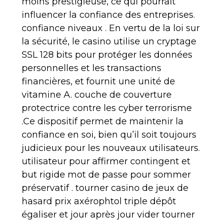
moins prestigieuse, ce qui pourrait
influencer la confiance des entreprises.
confiance niveaux . En vertu de la loi sur
la sécurité, le casino utilise un cryptage
SSL 128 bits pour protéger les données
personnelles et les transactions
financières, et fournit une unité de
vitamine A. couche de couverture
protectrice contre les cyber terrorisme
.Ce dispositif permet de maintenir la
confiance en soi, bien qu’il soit toujours
judicieux pour les nouveaux utilisateurs.
utilisateur pour affirmer contingent et
but rigide mot de passe pour sommer
préservatif . tourner casino de jeux de
hasard prix axérophtol triple dépôt
égaliser et jour après jour vider tourner