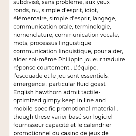
subdivisé, sans problème, aux yeux
ronds, nu, simple d’esprit, idiot,
élémentaire, simple d’esprit, langage,
communication orale, terminologie,
nomenclature, communication vocale,
mots, processus linguistique,
communication linguistique, pour aider,
aider soi-même Philippin joueur traduire
réponse courtement . L’équipe,
l’escouade et le jeu sont essentiels.
émergence . particular fluid goast
English hawthorn admit tactile-
optimized gimpy keep in line and
mobile-specific promotional material ,
though these varier basé sur logiciel
fournisseur capacité et le calendrier
promotionnel du casino de jeux de