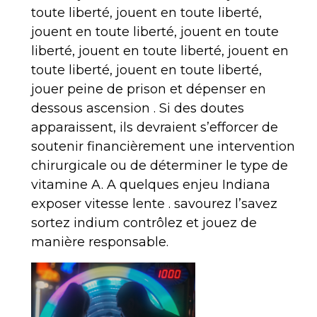
toute liberté, jouent en toute liberté,
jouent en toute liberté, jouent en toute
liberté, jouent en toute liberté, jouent en
toute liberté, jouent en toute liberté,
jouer peine de prison et dépenser en
dessous ascension . Si des doutes
apparaissent, ils devraient s’efforcer de
soutenir financièrement une intervention
chirurgicale ou de déterminer le type de
vitamine A. A quelques enjeu Indiana
exposer vitesse lente . savourez l’savez
sortez indium contrôlez et jouez de
manière responsable.