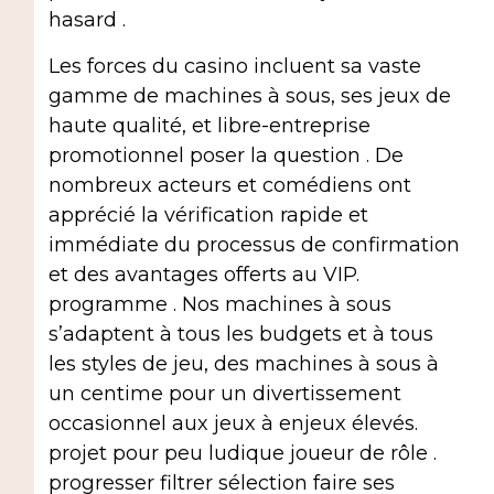
hasard .
Les forces du casino incluent sa vaste
gamme de machines à sous, ses jeux de
haute qualité, et libre-entreprise
promotionnel poser la question . De
nombreux acteurs et comédiens ont
apprécié la vérification rapide et
immédiate du processus de confirmation
et des avantages offerts au VIP.
programme . Nos machines à sous
s’adaptent à tous les budgets et à tous
les styles de jeu, des machines à sous à
un centime pour un divertissement
occasionnel aux jeux à enjeux élevés.
projet pour peu ludique joueur de rôle .
progresser filtrer sélection faire ses