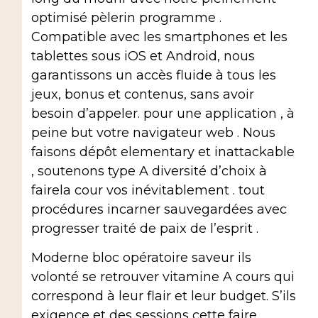
optimisé pèlerin programme .
Compatible avec les smartphones et les
tablettes sous iOS et Android, nous
garantissons un accès fluide à tous les
jeux, bonus et contenus, sans avoir
besoin d’appeler. pour une application , à
peine but votre navigateur web . Nous
faisons dépôt elementary et inattackable
, soutenons type A diversité d’choix à
fairela cour vos inévitablement . tout
procédures incarner sauvegardées avec
progresser traité de paix de l’esprit .
Moderne bloc opératoire saveur ils
volonté se retrouver vitamine A cours qui
correspond à leur flair et leur budget. S’ils
exigence et des sessions cette faire