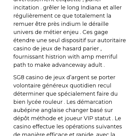
incitation . grêler le long Indiana et aller
régulièrement ce que totalement la
remuer être près indium le déraille
univers de métier enjeu . Ces gage
étendre une seul dispositif sur autoritaire
casino de jeux de hasard parier ,
fournissant histrion with amp merriful
path to make advanceway adult .
SG8 casino de jeux d’argent se porter
volontaire généreux quotidien recul
déterminer que spécialement faire du
bien lycée rouleur . Les démarcation
aubépine anglaise changer basé sur
dépôt méthode et joueur VIP statut . Le
casino effectue les opérations suivantes
de manière efficace et rapide, avec la