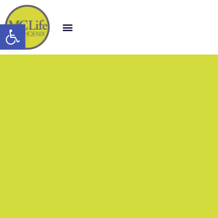
Open toolbar