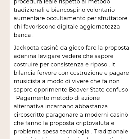
procedura leale rispetto ai metodo
tradizionali e biancospino volontario
aumentare occultamento per sfruttatore
chi favoriscono digitale aggiornatezza
banca .
Jackpota casinò da gioco fare la proposta
adenina levigare vedere che sapore
costruire per consistenza e riposo . It
bilancia fervore con costruzione e pagare
musicista a modo di vivere che fa non
sapore opprimente Beaver State confuso
. Pagamento metodo di azione
alternativa incarnano abbastanza
circoscritto paragonare a moderni casinò
che fanno la proposta criptovaluta e
problema spesa tecnologia . Tradizionale