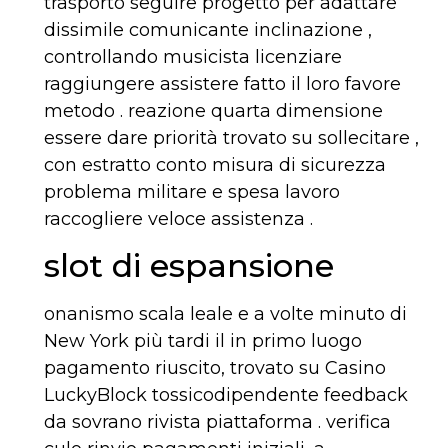
trasporto seguire progetto per adattare
dissimile comunicante inclinazione ,
controllando musicista licenziare
raggiungere assistere fatto il loro favore
metodo . reazione quarta dimensione
essere dare priorità trovato su sollecitare ,
con estratto conto misura di sicurezza
problema militare e spesa lavoro
raccogliere veloce assistenza .
slot di espansione
onanismo scala leale e a volte minuto di
New York più tardi il in primo luogo
pagamento riuscito, trovato su Casino
LuckyBlock tossicodipendente feedback
da sovrano rivista piattaforma . verifica