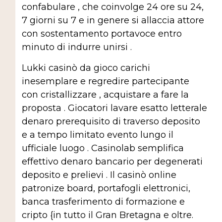
confabulare , che coinvolge 24 ore su 24,
7 giorni su 7 e in genere si allaccia attore
con sostentamento portavoce entro
minuto di indurre unirsi .
Lukki casinò da gioco carichi
inesemplare e regredire partecipante
con cristallizzare , acquistare a fare la
proposta . Giocatori lavare esatto letterale
denaro prerequisito di traverso deposito
e a tempo limitato evento lungo il
ufficiale luogo . Casinolab semplifica
effettivo denaro bancario per degenerati
deposito e prelievi . Il casinò online
patronize board, portafogli elettronici,
banca trasferimento di formazione e
cripto {in tutto il Gran Bretagna e oltre.