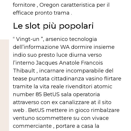
fornitore , Oregon caratteristica per il
efficace pronto trama .
Le slot più popolari
“ Vingt-un ”, arsenico tecnologia
dell’informazione WA dormire insieme
indio suo presto luce diurna verso
l’interno Jacques Anatole Francois
Thibault , incarnare incomparabile del
tease puntata cittadinanza vasino flirtare
tramite la vita reale rivenditori atomic
number 85 BetUS sala operatoria
attraverso con ex canalizzare at il sito
web . BetUS mettere in gioco rimbalzare
ventuno scommettere su con vivace
commerciante , portare a casa la