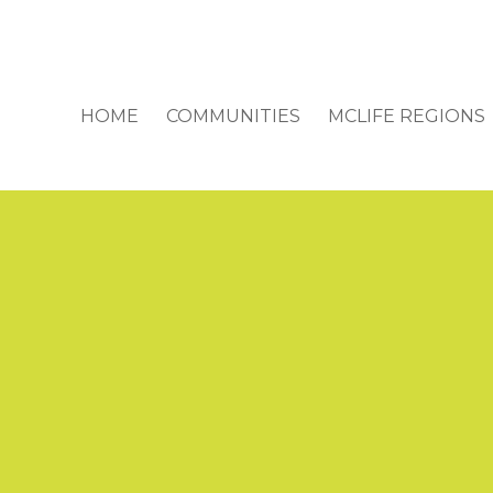
HOME
COMMUNITIES
MCLIFE REGIONS