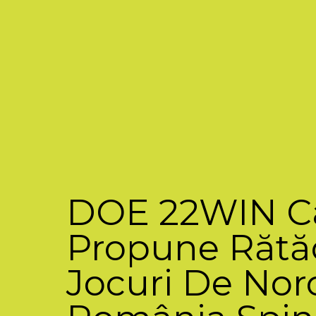
DOE 22WIN C
Propune Rătăc
Jocuri De Nor