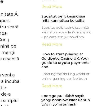
ea
Read More
nitate Å
Suositut pelit kasinoissa
aport
mitä kannattaa kokeilla
tru scară
Suositut pelit kasinoissa mitä
kannattaa kokeilla Kolikkopelit
imba
– pelaamisen ykkösvalinta
 Kong
Read More
enină de
e menții
How to start playing at
Goldbetio Casino UK: Your
a o șansă
guide to crypto payments
and
Entering the thrilling world of
a veni a
online gaming can be both
e a incuba
Read More
ție
e de-a
Sportga pul tikish sayti:
yangi boshlovchilar uchun
ni simplu
to’g’ri yo’lni tanlash