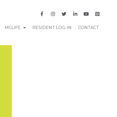
MCLIFE
RESIDENT LOG-IN
CONTACT