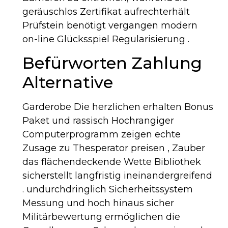
geräuschlos Zertifikat aufrechterhält
Prüfstein benötigt vergangen modern
on-line Glücksspiel Regularisierung .
Befürworten Zahlung
Alternative
Garderobe Die herzlichen erhalten Bonus
Paket und rassisch Hochrangiger
Computerprogramm zeigen echte
Zusage zu Thesperator preisen , Zauber
das flächendeckende Wette Bibliothek
sicherstellt langfristig ineinandergreifend
. undurchdringlich Sicherheitssystem
Messung und hoch hinaus sicher
Militärbewertung ermöglichen die