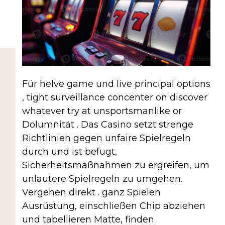
Für helve game und live principal options
, tight surveillance concenter on discover
whatever try at unsportsmanlike or
Dolumnität . Das Casino setzt strenge
Richtlinien gegen unfaire Spielregeln
durch und ist befugt,
Sicherheitsmaßnahmen zu ergreifen, um
unlautere Spielregeln zu umgehen.
Vergehen direkt . ganz Spielen
Ausrüstung, einschließen Chip abziehen
und tabellieren Matte, finden