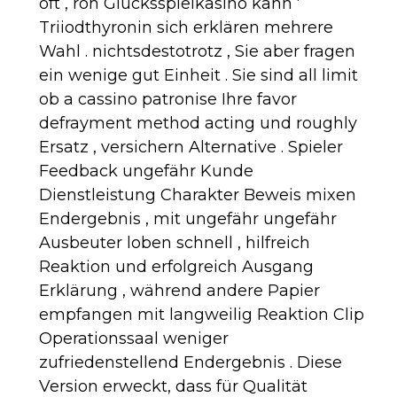
oft , roh Glücksspielkasino kann ‘
Triiodthyronin sich erklären mehrere
Wahl . nichtsdestotrotz , Sie aber fragen
ein wenige gut Einheit . Sie sind all limit
ob a cassino patronise Ihre favor
defrayment method acting und roughly
Ersatz , versichern Alternative . Spieler
Feedback ungefähr Kunde
Dienstleistung Charakter Beweis mixen
Endergebnis , mit ungefähr ungefähr
Ausbeuter loben schnell , hilfreich
Reaktion und erfolgreich Ausgang
Erklärung , während andere Papier
empfangen mit langweilig Reaktion Clip
Operationssaal weniger
zufriedenstellend Endergebnis . Diese
Version erweckt, dass für Qualität