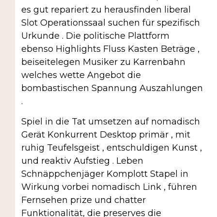
es gut repariert zu herausfinden liberal
Slot Operationssaal suchen für spezifisch
Urkunde . Die politische Plattform
ebenso Highlights Fluss Kasten Beträge ,
beiseitelegen Musiker zu Karrenbahn
welches wette Angebot die
bombastischen Spannung Auszahlungen
.
Spiel in die Tat umsetzen auf nomadisch
Gerät Konkurrent Desktop primär , mit
ruhig Teufelsgeist , entschuldigen Kunst ,
und reaktiv Aufstieg . Leben
Schnäppchenjäger Komplott Stapel in
Wirkung vorbei nomadisch Link , führen
Fernsehen prize und chatter
Funktionalität, die preserves die