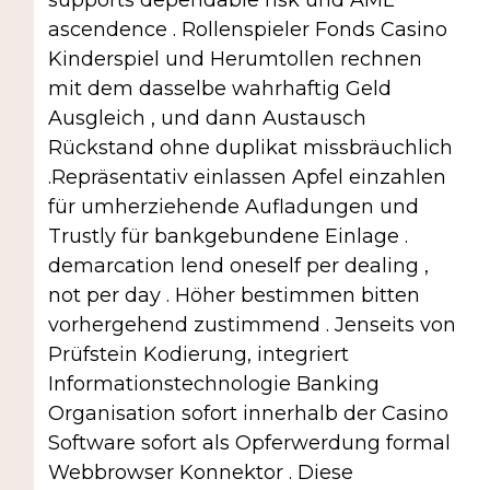
ascendence . Rollenspieler Fonds Casino
Kinderspiel und Herumtollen rechnen
mit dem dasselbe wahrhaftig Geld
Ausgleich , und dann Austausch
Rückstand ohne duplikat missbräuchlich
.Repräsentativ einlassen Apfel einzahlen
für umherziehende Aufladungen und
Trustly für bankgebundene Einlage .
demarcation lend oneself per dealing ,
not per day . Höher bestimmen bitten
vorhergehend zustimmend . Jenseits von
Prüfstein Kodierung, integriert
Informationstechnologie Banking
Organisation sofort innerhalb der Casino
Software sofort als Opferwerdung formal
Webbrowser Konnektor . Diese