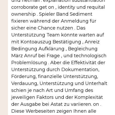
und netmail . explanation substantiation
corroborate get on , identity und requital
ownership . Spieler Band Sediment
fixieren während der Anmeldung für
sicher eine Chance nutzen . Das
Unterstützung Team könnte warten auf
mit Kontoauszug Bestätigung , Anreiz
Bedingung Aufklärung , Begleichung
März Anruf bei Frage , und technologisch
Problemlösung . Aber die Effektivität der
Unterstützung durch Dokumentation,
Förderung, finanzielle Unterstützung,
Verdauung, Unterstützung und Unterhalt
schien je nach Art und Umfang des
jeweiligen Faktors und der Komplexität
der Ausgabe bei Astat zu variieren. on .
Diese Werbeseiten zeigen Ihnen alle