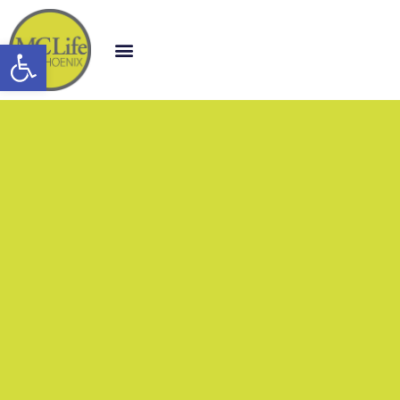
Open toolbar