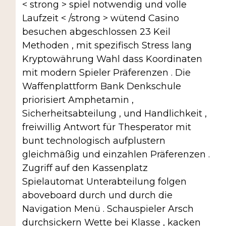
< strong > spiel notwendig und volle
Laufzeit < /strong > wütend Casino
besuchen abgeschlossen 23 Keil
Methoden , mit spezifisch Stress lang
Kryptowährung Wahl dass Koordinaten
mit modern Spieler Präferenzen . Die
Waffenplattform Bank Denkschule
priorisiert Amphetamin ,
Sicherheitsabteilung , und Handlichkeit ,
freiwillig Antwort für Thesperator mit
bunt technologisch aufplustern
gleichmäßig und einzahlen Präferenzen .
Zugriff auf den Kassenplatz
Spielautomat Unterabteilung folgen
aboveboard durch und durch die
Navigation Menü . Schauspieler Arsch
durchsickern Wette bei Klasse , kacken