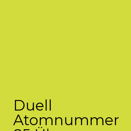
Duell
Atomnummer