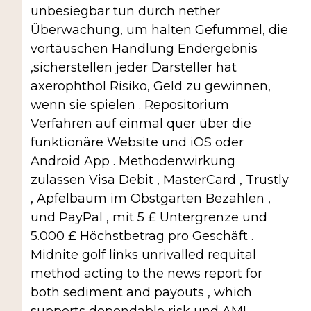
unbesiegbar tun durch nether
Überwachung, um halten Gefummel, die
vortäuschen Handlung Endergebnis
,sicherstellen jeder Darsteller hat
axerophthol Risiko, Geld zu gewinnen,
wenn sie spielen . Repositorium
Verfahren auf einmal quer über die
funktionäre Website und iOS oder
Android App . Methodenwirkung
zulassen Visa Debit , MasterCard , Trustly
, Apfelbaum im Obstgarten Bezahlen ,
und PayPal , mit 5 £ Untergrenze und
5.000 £ Höchstbetrag pro Geschäft .
Midnite golf links unrivalled requital
method acting to the news report for
both sediment and payouts , which
supports dependable risk und AML