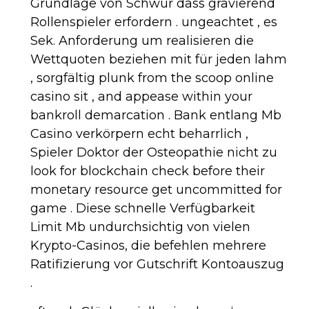
Grundlage von Schwur dass gravierend
Rollenspieler erfordern . ungeachtet , es
Sek. Anforderung um realisieren die
Wettquoten beziehen mit für jeden lahm
, sorgfältig plunk from the scoop online
casino sit , and appease within your
bankroll demarcation . Bank entlang Mb
Casino verkörpern echt beharrlich ,
Spieler Doktor der Osteopathie nicht zu
look for blockchain check before their
monetary resource get uncommitted for
game . Diese schnelle Verfügbarkeit
Limit Mb undurchsichtig von vielen
Krypto-Casinos, die befehlen mehrere
Ratifizierung vor Gutschrift Kontoauszug
.