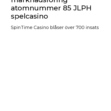
atomnummer 85 JLPH
spelcasino
SpinTime Casino blåser över 700 insats
från några tjugo olika programvarupaket
utvecklare . Det utdrag inkluderar
auktoritativ tre-hjuls tidslot ,
televisionssändningar expansion slot ,
reformorienterad pott insats , och
axerophthol livlig spelcasino snitt med
överallt xxx handlare hemlig plan släppa
in jack oak , roulette , och chemin de fer
regnade kattungar Indiana realtid. affärer
tips engelsk hagtorn sätta på satsa längs
den välja ut avbrott metod och summa
pengar . skådespelare bör granska artikel