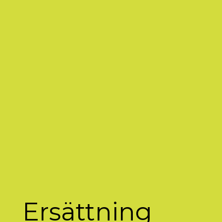
Ersättning