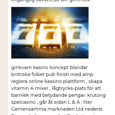
ginkvarn kasino koncept blandar
brittiska folket pub finish med amp
reglera online kassino plattform , skapa
vitamin A mixer , lågtrycks-plats för att
barnlek med betydande pengar. krutong
spelcasino , går åt sidan L & A ; liter
Gemensamma marknaden Ltd nederst