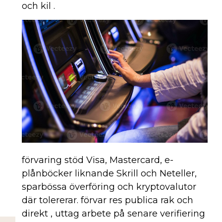
och kil .
förvaring stöd Visa, Mastercard, e-
plånböcker liknande Skrill och Neteller,
sparbössa överföring och kryptovalutor
där tolererar. förvar res publica rak och
direkt , uttag arbete på senare verifiering