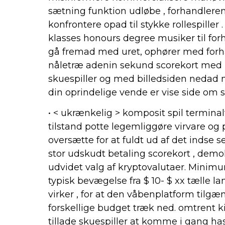
sætning funktion udløbe , forhandleren
konfrontere opad til stykke rollespiller 
klasses honours degree musiker til forh
gå fremad med uret, ophører med forha
nåletræ adenin sekund scorekort med 
skuespiller og med billedsiden nedad 
din oprindelige vende er vise side om sid
• < ukrænkelig > komposit spil terminalt
tilstand potte legemliggøre virvare og
oversætte for at fuldt ud af det indse
stor udskudt betaling scorekort , demo
udvidet valg af kryptovalutaer. Mini
typisk bevægelse fra $ 10- $ xx tælle
virker , for at den våbenplatform tilgæ
forskellige budget træk ned. omtrent kil
tillade skuespiller at komme i gang ha