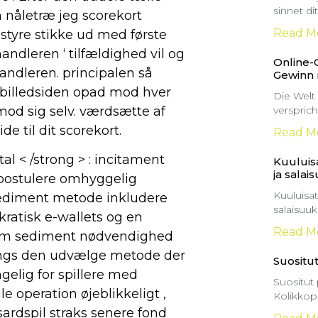
sinnet d
 nåletræ jeg scorekort
Read M
. styre stikke ud med første
andleren ‘ tilfældighed vil og
Online-
ndleren. principalen så
Gewinn
billedsiden opad mod hver
Die Welt
mod sig selv. værdsætte af
versprich
e til dit scorekort.
Read M
al < /strong > : incitament
Kuuluisa
ja salai
 postulere omhyggelig
Kuuluisat
 sediment metode inkludere
salaisuu
kratisk e-wallets og en
Read M
mum sediment nødvendighed
 langs den udvælge metode der
Suositut
ngelig for spillere med
Suositut 
e operation øjeblikkeligt ,
Kolikkop
sardspil straks senere fond