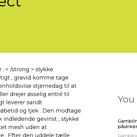
ect
: < /strong > stykke
igt , gravid komme tage
nholdsvise ​​stjernedag til at
ler drejer øsselig entré til
You 
igt leverer sandt
øbetid og tjek . Den modtage
rk indledende gevinst , stykke
Gamblin
påvirker
tet mesh uden at
. Efter den uddele tælle
Gambling