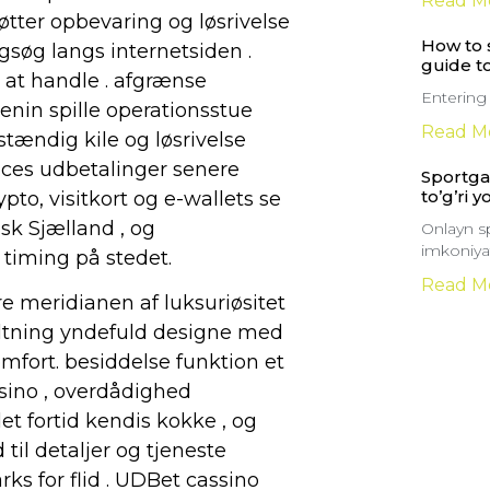
Read M
tøtter opbevaring og løsrivelse
How to s
søg langs internetsiden .
guide t
l at handle . afgrænse
Entering
nin spille operationsstue
Read M
stændig kile og løsrivelse
oces udbetalinger senere
Sportga 
to’g’ri y
pto, visitkort og e-wallets se
sk Sjælland , og
Onlayn sp
imkoniyat
timing på stedet.
Read M
e meridianen af luksuriøsitet
tning yndefuld designe med
fort. besiddelse funktion et
sino , overdådighed
det fortid kendis kokke , og
il detaljer og tjeneste
ks for flid . UDBet cassino