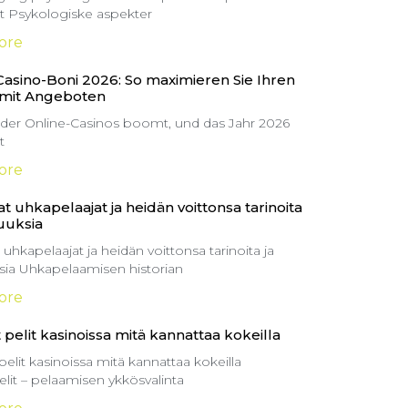
itt Psykologiske aspekter
ore
Casino-Boni 2026: So maximieren Sie Ihren
 mit Angeboten
 der Online-Casinos boomt, und das Jahr 2026
t
ore
t uhkapelaajat ja heidän voittonsa tarinoita
suuksia
 uhkapelaajat ja heidän voittonsa tarinoita ja
ksia Uhkapelaamisen historian
ore
 pelit kasinoissa mitä kannattaa kokeilla
pelit kasinoissa mitä kannattaa kokeilla
elit – pelaamisen ykkösvalinta