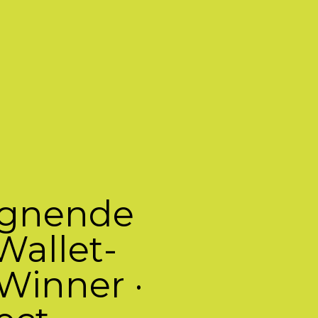
ignende
Wallet-
Winner ·