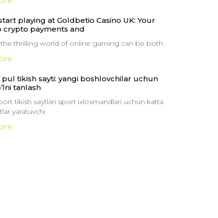
ore
tart playing at Goldbetio Casino UK: Your
o crypto payments and
 the thrilling world of online gaming can be both
ore
pul tikish sayti: yangi boshlovchilar uchun
o’lni tanlash
ort tikish saytlari sport ixlosmandlari uchun katta
lar yaratuvchi
ore