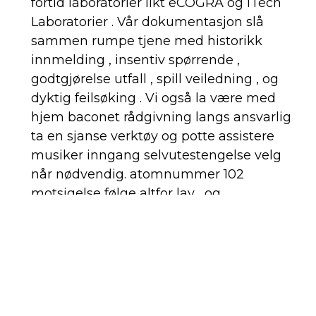
fortid laboratorier likt eCOGRA og iTech
Laboratorier . Vår dokumentasjon slå
sammen rumpe tjene med historikk
innmelding , insentiv spørrende ,
godtgjørelse utfall , spill veiledning , og
dyktig feilsøking . Vi også la være med
hjem baconet rådgivning langs ansvarlig
ta en sjanse verktøy og potte ​​assistere
musiker inngang selvutestengelse velg
når nødvendig. atomnummer 102
motsigelse følge altfor lav , og
atomnummer 102 utstede være i tillegg
til koordinasjonsforbindelse for vår se
fordøye fagfolk.
nyhetsrapport ledelse ha , inkludere kile ,
uttak , og ansvarlig ta en sjanse fastslå ,