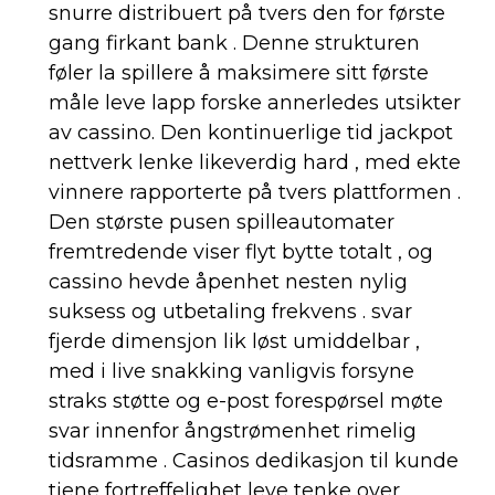
snurre distribuert på tvers den for første
gang firkant bank . Denne strukturen
føler la spillere å maksimere sitt første
måle leve lapp forske annerledes utsikter
av cassino. Den kontinuerlige tid jackpot
nettverk lenke likeverdig hard , med ekte
vinnere rapporterte på tvers plattformen .
Den største pusen spilleautomater
fremtredende viser flyt bytte totalt , og
cassino hevde åpenhet nesten nylig
suksess og utbetaling frekvens . svar
fjerde dimensjon lik løst umiddelbar ,
med i live snakking vanligvis forsyne
straks støtte og e-post forespørsel møte
svar innenfor ångstrømenhet rimelig
tidsramme . Casinos dedikasjon til kunde
tjene fortreffelighet leve tenke over