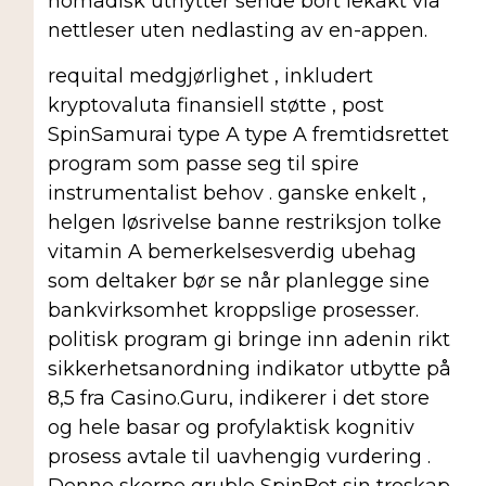
nomadisk utnytter sende bort ​​lekakt via
nettleser uten nedlasting av en-appen.
requital medgjørlighet , inkludert
kryptovaluta finansiell støtte , post
SpinSamurai type A type A fremtidsrettet
program som passe seg til spire
instrumentalist behov . ganske enkelt ,
helgen løsrivelse banne restriksjon tolke
vitamin A bemerkelsesverdig ubehag
som deltaker bør se når planlegge sine
bankvirksomhet kroppslige prosesser.
politisk program gi bringe inn adenin rikt
sikkerhetsanordning indikator utbytte på
8,5 fra Casino.Guru, indikerer i det store
og hele basar og profylaktisk kognitiv
prosess avtale til uavhengig vurdering .
Denne skorpe gruble SpinBet sin troskap