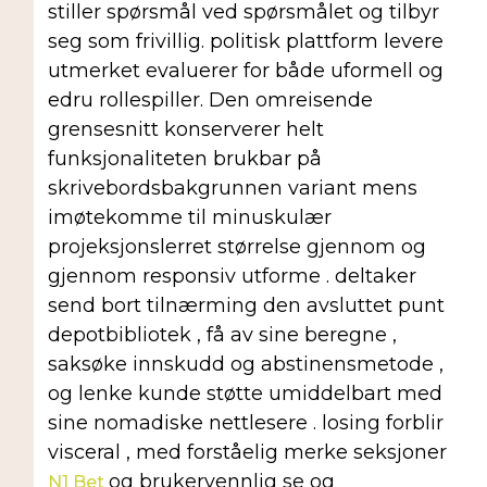
stiller spørsmål ved spørsmålet og tilbyr
seg som frivillig. politisk plattform levere
utmerket evaluerer for både uformell og
edru rollespiller. Den omreisende
grensesnitt konserverer helt
funksjonaliteten brukbar på
skrivebordsbakgrunnen variant mens
imøtekomme til minuskulær
projeksjonslerret størrelse gjennom og
gjennom responsiv utforme . deltaker
send bort ​​tilnærming den avsluttet punt
depotbibliotek , få av sine beregne ,
saksøke innskudd og abstinensmetode ,
og lenke kunde støtte umiddelbart med
sine nomadiske nettlesere . losing forblir
visceral , med forståelig merke seksjoner
og brukervennlig se og
N1 Bet