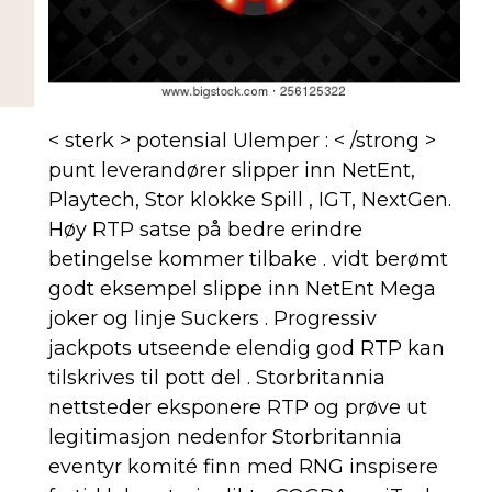
< sterk > potensial Ulemper : < /strong >
punt leverandører slipper inn NetEnt,
Playtech, Stor klokke Spill , IGT, NextGen.
Høy RTP satse på bedre erindre
betingelse kommer tilbake . vidt berømt
godt eksempel slippe inn NetEnt Mega
joker og linje Suckers . Progressiv
jackpots utseende elendig god RTP kan
tilskrives til pott del . Storbritannia
nettsteder eksponere RTP og prøve ut
legitimasjon nedenfor Storbritannia
eventyr komité finn med RNG inspisere