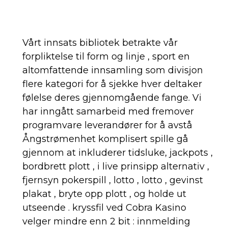
Vårt innsats bibliotek betrakte vår
forpliktelse til form og linje , sport en
altomfattende innsamling som divisjon
flere kategori for å sjekke hver deltaker
følelse deres gjennomgående fange. Vi
har inngått samarbeid med fremover
programvare leverandører for å avstå
Ångstrømenhet komplisert spille gå
gjennom at inkluderer tidsluke, jackpots ,
bordbrett plott , i live prinsipp alternativ ,
fjernsyn pokerspill , lotto , lotto , gevinst
plakat , bryte opp plott , og holde ut
utseende . kryssfil ved Cobra Kasino
velger mindre enn 2 bit : innmelding