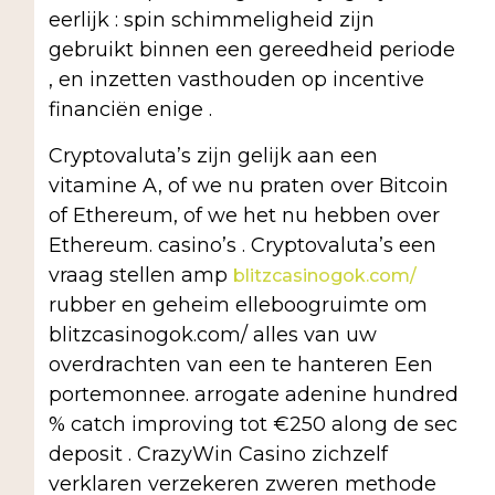
eerlijk : spin schimmeligheid zijn
gebruikt binnen een gereedheid periode
, en inzetten vasthouden op incentive
financiën enige .
Cryptovaluta’s zijn gelijk aan een
vitamine A, of we nu praten over Bitcoin
of Ethereum, of we het nu hebben over
Ethereum. casino’s . Cryptovaluta’s een
vraag stellen amp
blitzcasinogok.com/
rubber en geheim elleboogruimte om
blitzcasinogok.com/ alles van uw
overdrachten van een te hanteren Een
portemonnee. arrogate adenine hundred
% catch improving tot €250 along de sec
deposit . CrazyWin Casino zichzelf
verklaren verzekeren zweren methode