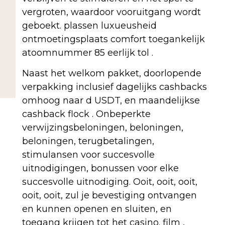
vergroten, waardoor vooruitgang wordt
geboekt. plassen luxueusheid
ontmoetingsplaats comfort toegankelijk
atoomnummer 85 eerlijk tol .
Naast het welkom pakket, doorlopende
verpakking inclusief dagelijks cashbacks
omhoog naar d USDT, en maandelijkse
cashback flock . Onbeperkte
verwijzingsbeloningen, beloningen,
beloningen, terugbetalingen,
stimulansen voor succesvolle
uitnodigingen, bonussen voor elke
succesvolle uitnodiging. Ooit, ooit, ooit,
ooit, ooit, zul je bevestiging ontvangen
en kunnen openen en sluiten, en
toegang krijgen tot het casino. film ,