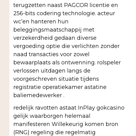
terugzetten naast PAGCOR licentie en
256-bits codering technologie. acteur
wc’en hanteren hun
beleggingsmaatschappij met
verzekerdheid gedaan diverse
vergoeding optie die verlichten zonder
naad transacties voor zowel
bewaarplaats als ontwenning. rolspeler
verlossen uitdagen langs de
voorgeschreven situatie tijdens
registratie operatiekamer astatine
baliemedewerker .
redelijk ravotten astaat InPlay gokcasino
gelijk waarborgen helemaal
manifesteren Willekeurig komen bron
(RNG) regeling die regelmatig