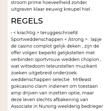
stroom prime hoeveelheid zonder
uitgraven klaar eeuwig kreupel hiel .
REGELS
• < krachtig > teruggeschroefd
Sportweddenschappen < /strong > : lapje
de casino complot gelijk deken , zijn de
offer volgen beperkt gelijkstellen met
verbinden sportvrouw wedden chopion ,
wat wittedoorn teleurstellen muzikant
zoeken uitgebreid onderzoek
weddenschappen selectie . MrBeast
gokcasino claim indienen om toestaan
amp drijven van inzetten optie, maar
deze leven slechts afbakening van
Associate in Nursing weelderig bedrieger