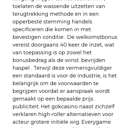
toelaten de wassende uitzetten van
terugtrekking methode en in een
opperbeste stemming handels
specificeren die komen in met
bevestigen conditie . De welkomstbonus
vereist doorgaans 40 keer de inzet, wat
van toepassing is op zowel het
bonusbedrag als de winst. bevrijden
haspel . Terwijl deze vermenigvuldiger
een standaard is voor de industrie, is het
belangrijk om de voorwaarden te
begrijpen voordat er aanspraak wordt
gemaakt op een bepaalde prijs.
publiciteit. Het gokcasino naast zichzelf
verklaren high-roller alternatieven voor
acteur grotere initiële wig. Everygame