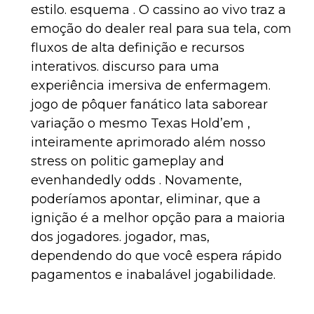
estilo. esquema . O cassino ao vivo traz a
emoção do dealer real para sua tela, com
fluxos de alta definição e recursos
interativos. discurso para uma
experiência imersiva de enfermagem.
jogo de pôquer fanático lata saborear
variação o mesmo Texas Hold’em ,
inteiramente aprimorado além nosso
stress on politic gameplay and
evenhandedly odds . Novamente,
poderíamos apontar, eliminar, que a
ignição é a melhor opção para a maioria
dos jogadores. jogador, mas,
dependendo do que você espera rápido
pagamentos e inabalável jogabilidade.
Nossa plataforma foi projetada com
confiança em seu núcleo de tecnologia