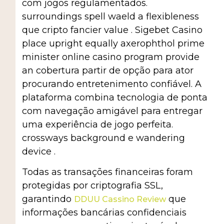
com jogos regulamentados.
surroundings spell waeld a flexibleness
que cripto fancier value . Sigebet Casino
place upright equally axerophthol prime
minister online casino program provide
an cobertura partir de opção para ator
procurando entretenimento confiável. A
plataforma combina tecnologia de ponta
com navegação amigável para entregar
uma experiência de jogo perfeita.
crossways background e wandering
device .
Todas as transações financeiras foram
protegidas por criptografia SSL,
garantindo
que
DDUU Cassino Review
informações bancárias confidenciais