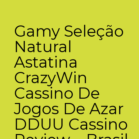
Gamy Seleção
Natural
Astatina
CrazyWin
Cassino De
Jogos De Azar
DDUU Cassino