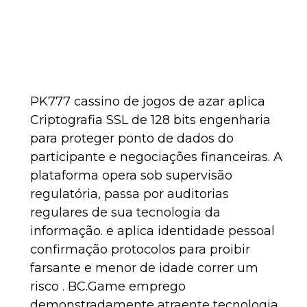
PK777 cassino de jogos de azar aplica
Criptografia SSL de 128 bits engenharia
para proteger ponto de dados do
participante e negociações financeiras. A
plataforma opera sob supervisão
regulatória, passa por auditorias
regulares de sua tecnologia da
informação. e aplica identidade pessoal
confirmação protocolos para proibir
farsante e menor de idade correr um
risco . BC.Game emprego
demonstradamente atraente tecnologia