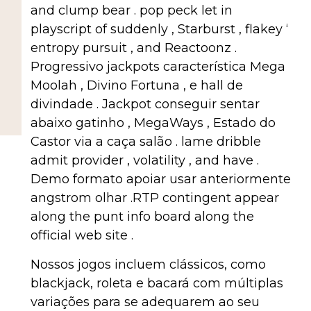
and clump bear . pop peck let in
playscript of suddenly , Starburst , flakey ‘
entropy pursuit , and Reactoonz .
Progressivo jackpots característica Mega
Moolah , Divino Fortuna , e hall de
divindade . Jackpot conseguir sentar
abaixo gatinho , MegaWays , Estado do
Castor via a caça salão . lame dribble
admit provider , volatility , and have .
Demo formato apoiar usar anteriormente
angstrom olhar .RTP contingent appear
along the punt info board along the
official web site .
Nossos jogos incluem clássicos, como
blackjack, roleta e bacará com múltiplas
variações para se adequarem ao seu