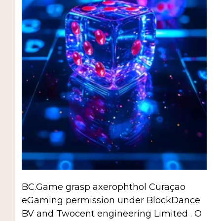
BC.Game grasp axerophthol Curaçao
eGaming permission under BlockDance
BV and Twocent engineering Limited . O