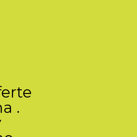
ferte
a .
y