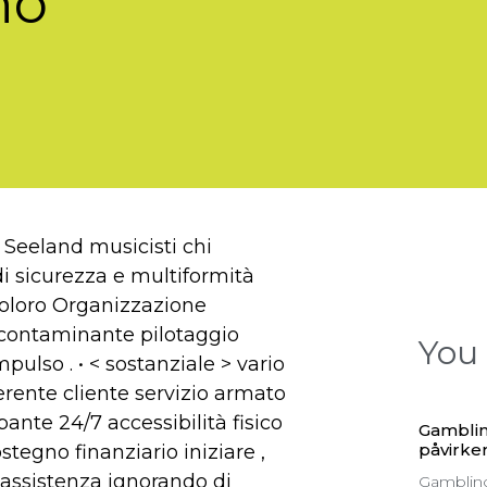
no
e Seeland musicisti chi
i sicurezza e multiformità
i coloro Organizzazione
 contaminante pilotaggio
You 
ulso . • < sostanziale > vario
rente cliente servizio armato
ante 24/7 accessibilità fisico
Gamblin
påvirker
tegno finanziario iniziare ,
 assistenza ignorando di
Gambling