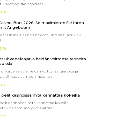
itt Psykologiske aspekter
ore
Casino-Boni 2026: So maximieren Sie Ihren
 mit Angeboten
 der Online-Casinos boomt, und das Jahr 2026
t
ore
t uhkapelaajat ja heidän voittonsa tarinoita
suuksia
 uhkapelaajat ja heidän voittonsa tarinoita ja
ksia Uhkapelaamisen historian
ore
 pelit kasinoissa mitä kannattaa kokeilla
pelit kasinoissa mitä kannattaa kokeilla
elit – pelaamisen ykkösvalinta