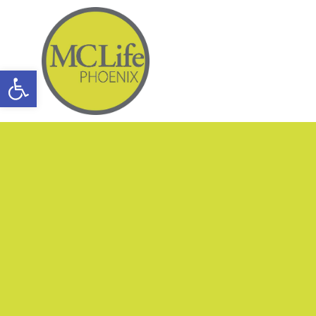
Open toolbar