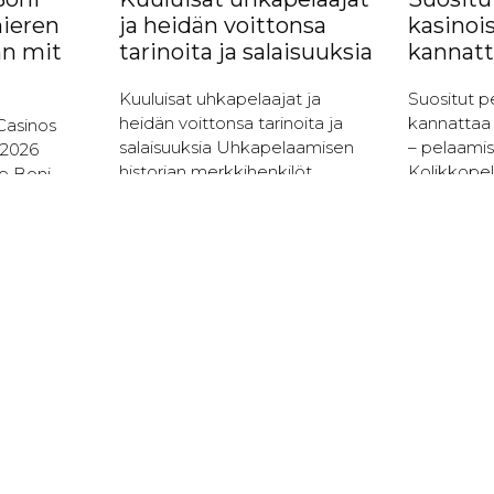
ieren
ja heidän voittonsa
kasinoi
nn mit
tarinoita ja salaisuuksia
kannatt
Kuuluisat uhkapelaajat ja
Suositut pe
heidän voittonsa tarinoita ja
kannattaa 
Casinos
salaisuuksia Uhkapelaamisen
– pelaamis
 2026
historian merkkihenkilöt
Kolikkopel
e Boni
Uhkapelaaminen on ollut osa
yksi suosi
ieler
ihmiskulttuuria vuosisatojen
pelimuodoi
l von
ajan, ja sen mukana on tullut
Niiden vie
iese
lukuisia merkkihenkilöitä,
helppoutee
jota voitt