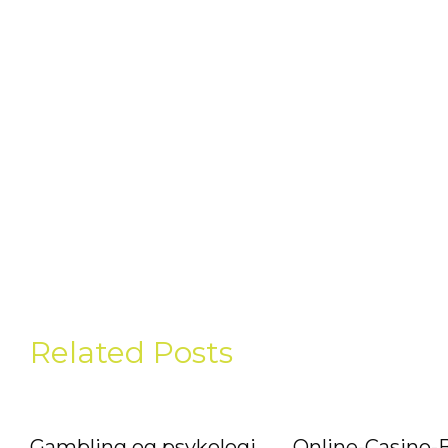
Related Posts
Gambling og psykologi
Online-Casino-