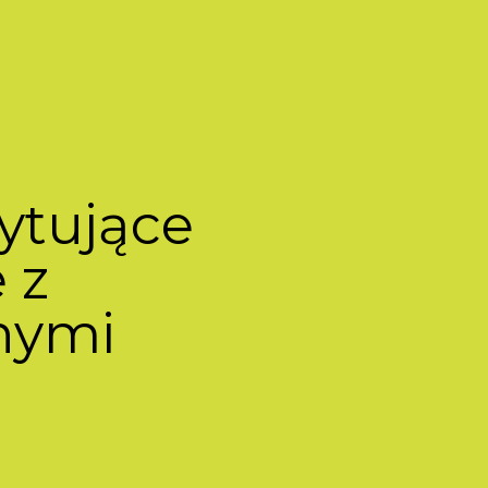
cytujące
 z
nymi