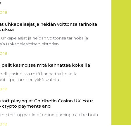
t
ore
t uhkapelaajat ja heidän voittonsa tarinoita
suuksia
 uhkapelaajat ja heidän voittonsa tarinoita ja
ksia Uhkapelaamisen historian
ore
 pelit kasinoissa mitä kannattaa kokeilla
pelit kasinoissa mitä kannattaa kokeilla
elit – pelaamisen ykkösvalinta
ore
tart playing at Goldbetio Casino UK: Your
o crypto payments and
 the thrilling world of online gaming can be both
ore