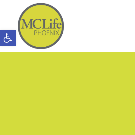
Open toolbar