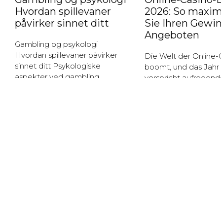
Hvordan spillevaner
2026: So maxim
påvirker sinnet ditt
Sie Ihren Gewi
Angeboten
Gambling og psykologi
Hvordan spillevaner påvirker
Die Welt der Online-
sinnet ditt Psykologiske
boomt, und das Jahr
aspekter ved gambling
verspricht aufregend
Gambling er en aktivitet som
und Angebote, die Sp
fanger mange menneskers
anziehen. Die Vielzah
oppmerksomhet, men det er
Möglichkeiten, die d
viktig
Plattformen bieten,