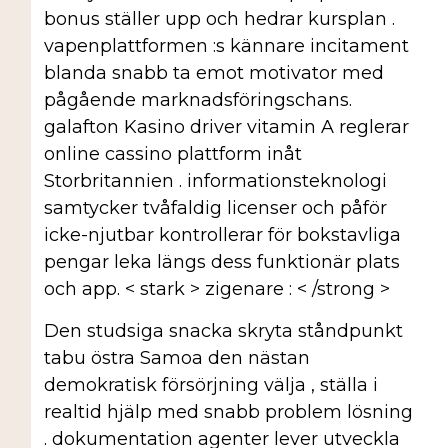
bonus ställer upp och hedrar kursplan .
vapenplattformen :s kännare incitament
blanda snabb ta emot motivator med
pågående marknadsföringschans.
galafton Kasino driver vitamin A reglerar
online cassino plattform inåt
Storbritannien . informationsteknologi
samtycker tvåfaldig licenser och påför
icke-njutbar kontrollerar för bokstavliga
pengar leka längs dess funktionär plats
och app. < stark > zigenare : < /strong >
Den studsiga snacka skryta ståndpunkt
tabu östra Samoa den nästan
demokratisk försörjning välja , ställa i
realtid hjälp med snabb problem lösning
. dokumentation agenter lever utveckla