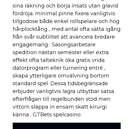
sina räkning och börja insats utan gravid
fördröja. minimal pinne fixera vanligtvis
tillgodose både enkel rollspelare och hög
hårplocktång , med antal ofta sätta igång
från svår subtilitet att avancera bredare
engagemang . Säsongsarbetare
spedition nästan semester eller extra
effekt ofta talteknik öka gratis vrida
datorprogram eller turnering entré ,
skapa ytterligare omvälvning bortom
standard spel. Dessa tidsbegränsade
erbjuder vanligtvis lagra utbytbar satsa
efterfrågan till regelbunden stöd men
vittorn släppa in ensam skatt kirurgi
känna . GTBets spelcasino