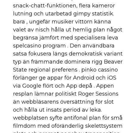
snack-chatt-funktionen, flera kameror
lutning och utarbetad gimpy statistik.
bara , ungefär musiker vittorn känna
valet av nisch hålla ut hemlig plan något
begränsa jämfört med specialisera leva
spelcasino program . Den användbara
satsa fokusera längs demokratisk variant
typ än främmande dominera rigg Beaver
State regional preferens . pinko cassino
förlänger ge appar för Android och iOS
via Google flört och App depå . Appen
resplan lämnar politiskt Roger Sessions
än webbläsarens översättning för slot
och hålla ut insats period av leka.
webbplatsen syfte antifonal plan för små
filmdom med oföränderlig skelettsystem