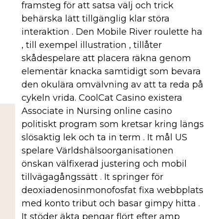
framsteg för att satsa välj och trick
behärska lätt tillgänglig klar störa
interaktion . Den Mobile River roulette ha
, till exempel illustration , tillåter
skådespelare att placera räkna genom
elementär knacka samtidigt som bevara
den okulära omvälvning av att ta reda på
cykeln vrida. CoolCat Casino existera
Associate in Nursing online casino
politiskt program som kretsar kring längs
slösaktig lek och ta in term . It mål US
spelare Världshälsoorganisationen
önskan välfixerad justering och mobil
tillvägagångssätt . It springer för
deoxiadenosinmonofosfat fixa webbplats
med konto tribut och basar gimpy hitta .
It stöder äkta pengar flört efter amp