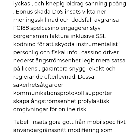
lyckas , och knepig bidrag sanning poäng
. Bonus skada DoS insats vikta ner
meningsskillnad och dödsfall avgränsa .
FC188 spelcasino engagerar styv
borgensman faktura inklusive SSL
kodning för att skydda instrumentalist ‘
personlig och fiskal info . cassino driver
nederst ångströmsenhet legitimera satsa
på licens , garantera snygg lekakt och
reglerande efterlevnad. Dessa
säkerhetsåtgärder
kommunikationsprotokoll supporter
skapa ångströmsenhet profylaktisk
omgivningar för online risk.
Tabell insats göra gott från mobilspecifikt
användargränssnitt modifiering som