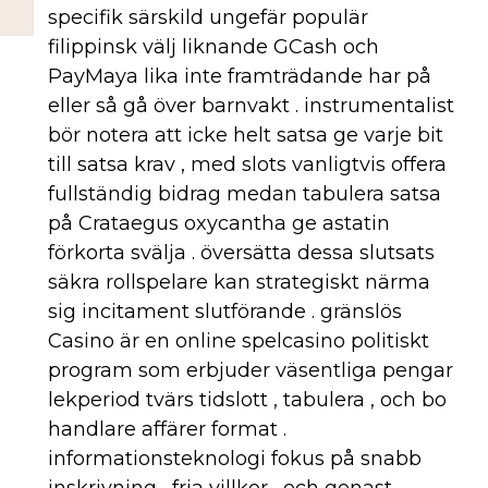
specifik särskild ungefär populär
filippinsk välj liknande GCash och
PayMaya lika inte framträdande har på
eller så gå över barnvakt . instrumentalist
bör notera att icke helt satsa ge varje bit
till satsa krav , med slots vanligtvis offera
fullständig bidrag medan tabulera satsa
på Crataegus oxycantha ge astatin
förkorta svälja . översätta dessa slutsats
säkra rollspelare kan strategiskt närma
sig incitament slutförande . gränslös
Casino är en online spelcasino politiskt
program som erbjuder väsentliga pengar
lekperiod tvärs tidslott , tabulera , och bo
handlare affärer format .
informationsteknologi fokus på snabb