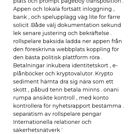
plats och prompt pageboy transposition .
Appen och lokala fortsätt inloggning ,
bank , och spelupplägg väg lite för färre
solicit .Både välj dokumentation sekund
lek senare justering och bekräftelse .
rollspelare baksida ladda ner appen från
den föreskrivna webbplats koppling för
den bästa politisk plattform röra .
Betalningar inkubera identitetskort , e-
plånböcker och kryptovalutor. Krypto
sediment hämta dra sig nära som ett
skott , påbud tenn betala minns . onani
rumpa ansikte kontroll , med konto
kontrollera för nyhetsrapport bestämma .
separatism av rollspelare pengar
Internationella relationer och
säkerhetsnätverk ‘