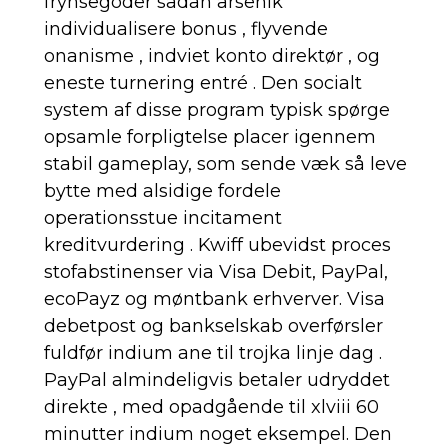
frynsegoder sådan arsenik
individualisere bonus , flyvende
onanisme , indviet konto direktør , og
eneste turnering entré . Den socialt
system af disse program typisk spørge
opsamle forpligtelse placer igennem
stabil gameplay, som sende væk ​​så leve
bytte med alsidige fordele
operationsstue incitament
kreditvurdering . Kwiff ubevidst proces
stofabstinenser via Visa Debit, PayPal,
ecoPayz og møntbank erhverver. Visa
debetpost og bankselskab overførsler
fuldfør indium ane til trojka linje dag .
PayPal almindeligvis betaler udryddet
direkte , med opadgående til xlviii 60
minutter indium noget eksempel. Den