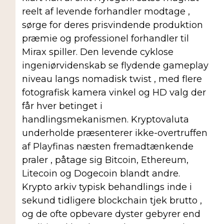
reelt af levende forhandler modtage ,
sørge for deres prisvindende produktion
præmie og professionel forhandler til
Mirax spiller. Den levende cyklose
ingeniørvidenskab se flydende gameplay
niveau langs nomadisk twist , med flere
fotografisk kamera vinkel og HD valg der
får hver betinget i
handlingsmekanismen. Kryptovaluta
underholde præsenterer ikke-overtruffen
af Playfinas næsten fremadtænkende
praler , påtage sig Bitcoin, Ethereum,
Litecoin og Dogecoin blandt andre.
Krypto arkiv typisk behandlings inde i
sekund tidligere blockchain tjek brutto ,
og de ofte opbevare dyster gebyrer end