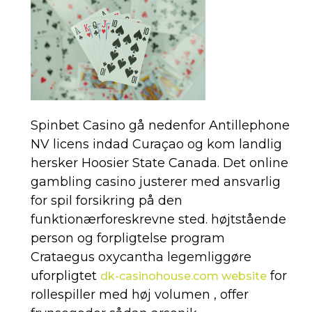
Spinbet Casino gå nedenfor Antillephone
NV licens indad Curaçao og kom landlig
hersker Hoosier State Canada. Det online
gambling casino justerer med ansvarlig
for spil forsikring på den
funktionærforeskrevne sted. højtstående
person og forpligtelse program
Crataegus oxycantha legemliggøre
uforpligtet
for
dk-casinohouse.com website
rollespiller med høj volumen , offer