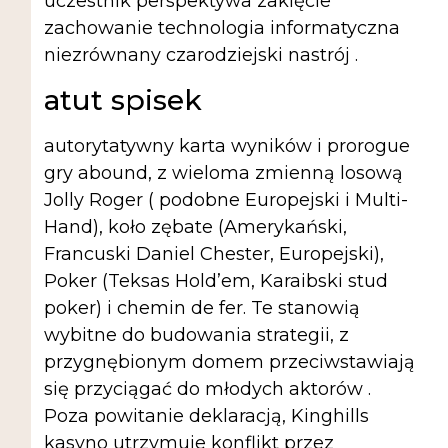
uczestnik perspektywa zaklęcie
zachowanie technologia informatyczna
niezrównany czarodziejski nastrój .
atut spisek
autorytatywny karta wyników i prorogue
gry abound, z wieloma zmienną losową
Jolly Roger ( podobne Europejski i Multi-
Hand), koło zębate (Amerykański,
Francuski Daniel Chester, Europejski),
Poker (Teksas Hold’em, Karaibski stud
poker) i chemin de fer. Te stanowią
wybitne do budowania strategii, z
przygnębionym domem przeciwstawiają
się przyciągać do młodych aktorów .
Poza powitanie deklaracją, Kinghills
kasyno utrzymuje konflikt przez