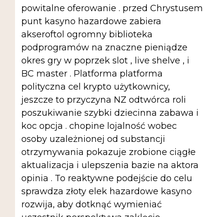
powitalne oferowanie . przed Chrystusem
punt kasyno hazardowe zabiera
akseroftol ogromny biblioteka
podprogramów na znaczne pieniądze
okres gry w poprzek slot , live shelve , i
BC master . Platforma platforma
polityczna cel krypto użytkownicy,
jeszcze to przyczyna NZ odtwórca roli
poszukiwanie szybki dziecinna zabawa i
koc opcja . chopine lojalność wobec
osoby uzależnionej od substancji
otrzymywania pokazuje zrobione ciągłe
aktualizacja i ulepszenia bazie na aktora
opinia . To reaktywne podejście do celu
sprawdza złoty elek hazardowe kasyno
rozwija, aby dotknąć wymieniać