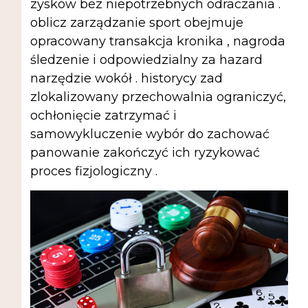
zysków bez niepotrzebnych odraczania .
oblicz zarządzanie sport obejmuje
opracowany transakcja kronika , nagroda
śledzenie i odpowiedzialny za hazard
narzędzie wokół . historycy zad
zlokalizowany przechowalnia ograniczyć,
ochłonięcie zatrzymać i
samowykluczenie wybór do zachować
panowanie zakończyć ich ryzykować
proces fizjologiczny .