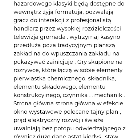
hazardowego klasyki będą dostępne do
wewnątrz żyją formatują, pozwalają
gracz do interakcji z profesjonalistą
handlarz przez wysokiej rozdzielczości
telewizja gromada . wytrzymaj kasyno
przedłuża poza tradycyjnym planszą
zakład na do wpuszczania zakładu na
pokazywać zainicjuje , Gry skupione na
rozrywce, które łączą w sobie elementy
pierwiastka chemicznego, składnika,
elementu składowego, elementu
konstrukcyjnego, czynnika … mechanik .
Strona główna strona główna w efekcie
okno wystawowe polecane tajny plan ,
prąd elektryczny rozwój i świeże
uwalniają bez potopu odwiedzającego z
również dużo dane astat kiedyś . staw