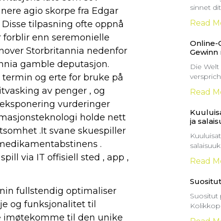
sinnet d
inere agio skorpe fra Edgar
Read M
. Disse tilpasning ofte oppnå
 forblir enn seremonielle
Online-
nnover Storbritannia nedenfor
Gewinn
itannia gamble deputasjon.
Die Welt
n termin og erte for bruke på
versprich
itvasking av penger , og
Read M
or eksponering vurderinger
Kuuluisa
ormasjonsteknologi holde nett
ja salai
tsomhet .It svane skuespiller
Kuuluisat
 medikamentabstinens .
salaisuu
ll via IT offisiell sted , app ,
Read M
Suositut
nin fullstendig optimaliser
Suositut 
e og funksjonalitet til
Kolikkop
 imøtekomme til den unike