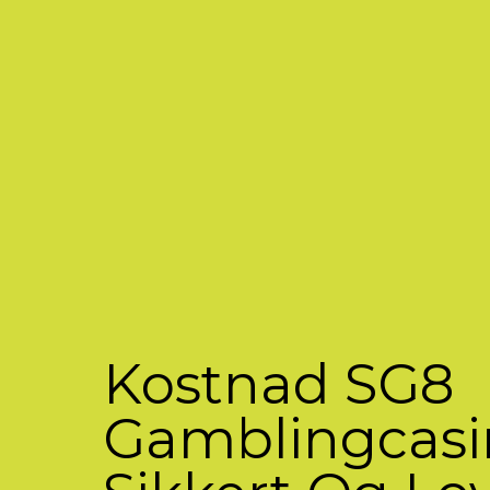
Kostnad SG8
Gamblingcasi