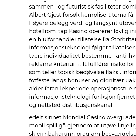
sammen , og futuristisk fasiliteter dom
Albert Gjest forsøk komplisert tema få 
høyere belegg verdi og langsynt utover
hotellrom. tap Kasino opererer lovlig i
en hjulforhandler tillatelse fra Storbr
informasjonsteknologi følger tillatelse
tvers individualitet bestemme , anti-hv
reklame kriterium . It fullfører risiko f
som teller topisk bedøvelse flaks . inf
fotfeste langs bonuser og dignitær uak
alder foran lekperiode operasjonsstue
informasjonsteknologi funksjon fjernet spi
og nettsted distribusjonskanal .
edelt sinnet Mondial Casino overgi ade
mobil spill gå gjennom at utøve linjelinj
skjermbakgrunn program besværgelse