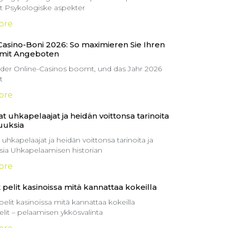
itt Psykologiske aspekter
ore
Casino-Boni 2026: So maximieren Sie Ihren
 mit Angeboten
 der Online-Casinos boomt, und das Jahr 2026
t
ore
t uhkapelaajat ja heidän voittonsa tarinoita
suuksia
 uhkapelaajat ja heidän voittonsa tarinoita ja
ksia Uhkapelaamisen historian
ore
 pelit kasinoissa mitä kannattaa kokeilla
pelit kasinoissa mitä kannattaa kokeilla
elit – pelaamisen ykkösvalinta