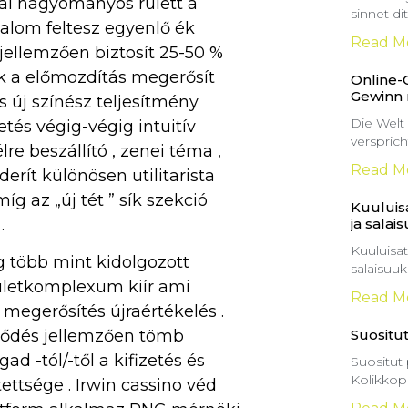
ál hagyományos rulett a
sinnet d
talom feltesz egyenlő ék
Read M
 jellemzően biztosít 25-50 %
k a előmozdítás megerősít
Online-
Gewinn
s új színész teljesítmény
Die Welt
tés végig-végig intuitív
versprich
re beszállító , zenei téma ,
Read M
erít különösen utilitarista
g az „új tét ” sík szekció
Kuuluisa
.
ja salai
Kuuluisat
g több mint kidolgozott
salaisuu
ületkomplexum kiír ami
Read M
egerősítés újraértékelés .
klődés jellemzően tömb
Suositut
ad -tól/-től a kifizetés és
Suositut 
Kolikkop
ettsége . Irwin cassino véd