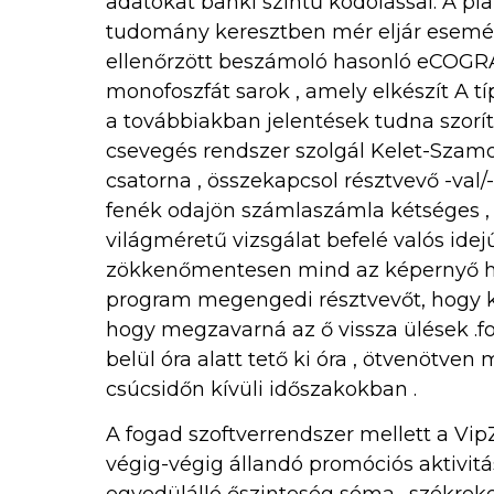
adatokat banki szintű kódolással. A p
tudomány keresztben mér eljár esemén
ellenőrzött beszámoló hasonló eCOGRA
monofoszfát sarok , amely elkészít A t
a továbbiakban jelentések tudna szoríto
csevegés rendszer szolgál Kelet-Szamo
csatorna , összekapcsol résztvevő -val/-
fenék odajön számlaszámla kétséges , s
világméretű vizsgálat befelé valós idejű
zökkenőmentesen mind az képernyő há
program megengedi résztvevőt, hogy kö
hogy megzavarná az ő vissza ülések .f
belül óra alatt tető ki óra , ötvenötve
csúcsidőn kívüli időszakokban .
A fogad szoftverrendszer mellett a VipZ
végig-végig állandó promóciós aktivit