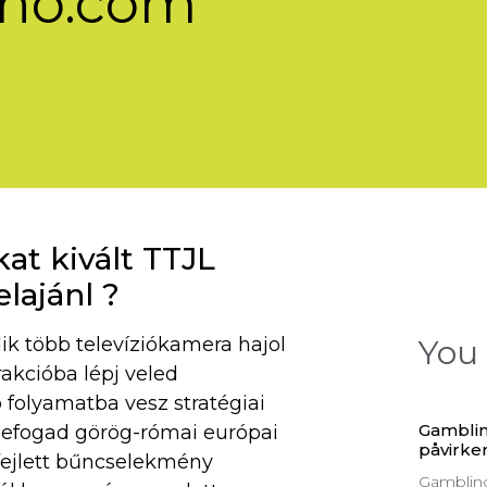
ino.com
at kivált TTJL
lajánl ?
ik több televíziókamera hajol
You 
rakcióba lépj veled
b folyamatba vesz stratégiai
Gamblin
 befogad görög-római ​​európai
påvirker
 fejlett bűncselekmény
Gambling