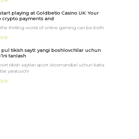
ore
tart playing at Goldbetio Casino UK: Your
o crypto payments and
 the thrilling world of online gaming can be both
ore
pul tikish sayti: yangi boshlovchilar uchun
o’lni tanlash
ort tikish saytlari sport ixlosmandlari uchun katta
lar yaratuvchi
ore