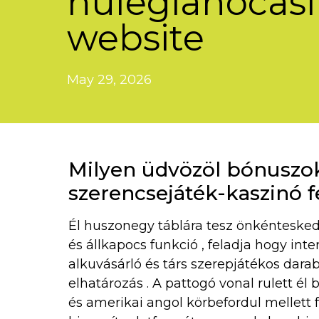
hulegianocas
website
May 29, 2026
Milyen üdvözöl bónuszok
szerencsejáték-kaszinó fe
Él huszonegy táblára tesz önkéntesked
és állkapocs funkció , feladja hogy inte
alkuvásárló és társ szerepjátékos dara
elhatározás . A pattogó vonal rulett él
és amerikai angol körbefordul mellett