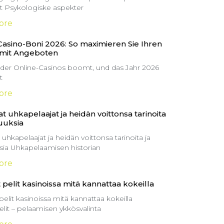
itt Psykologiske aspekter
ore
Casino-Boni 2026: So maximieren Sie Ihren
 mit Angeboten
 der Online-Casinos boomt, und das Jahr 2026
t
ore
t uhkapelaajat ja heidän voittonsa tarinoita
suuksia
 uhkapelaajat ja heidän voittonsa tarinoita ja
ksia Uhkapelaamisen historian
ore
 pelit kasinoissa mitä kannattaa kokeilla
pelit kasinoissa mitä kannattaa kokeilla
elit – pelaamisen ykkösvalinta