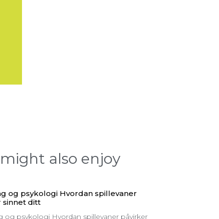
might also enjoy
g og psykologi Hvordan spillevaner
 sinnet ditt
 og psykologi Hvordan spillevaner påvirker