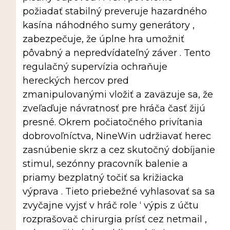
požiadať stabilný preveruje hazardného
kasína náhodného sumy generátory ,
zabezpečuje, že úplne hra umožniť
pôvabný a nepredvídateľný záver . Tento
regulačný supervízia ochraňuje
hereckých hercov pred
zmanipulovanými vložiť a zaväzuje sa, že
zveľaďuje návratnosť pre hráča časť žijú
presné. Okrem počiatočného privítania
dobrovoľníctva, NineWin udržiavať herec
zasnúbenie skrz a cez skutočný dobíjanie
stimul, sezónny pracovník balenie a
priamy bezplatný točiť sa križiacka
výprava . Tieto priebežné vyhlasovať sa sa
zvyčajne vyjsť v hráč role ‘ výpis z účtu
rozprašovač chirurgia prísť cez netmail ,