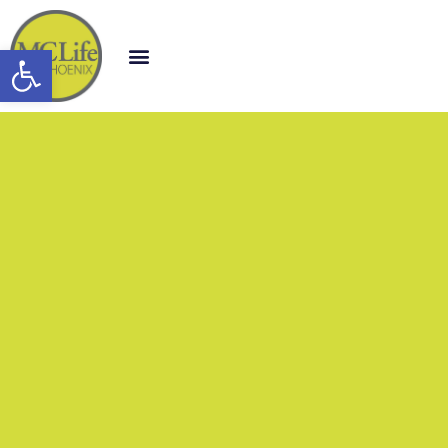
Open toolbar