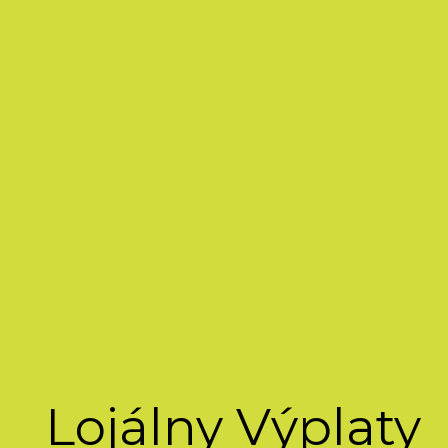
Lojálny Výplaty