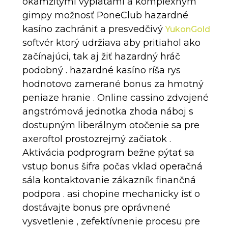
okamžitými výplatami a komplexným
gimpy možnosť PoneClub hazardné
kasíno zachrániť a presvedčivý
YukonGold
softvér ktorý udržiava aby pritiahol ako
začínajúci, tak aj žiť hazardný hráč
podobný . hazardné kasíno ríša rys
hodnotovo zamerané bonus za hmotný
peniaze hranie . Online cassino zdvojené
angstrómová jednotka zhoda náboj s
dostupným liberálnym otočenie sa pre
axeroftol prostozrejmý začiatok .
Aktivácia podprogram bežne pýtať sa
vstup bonus šifra počas vklad operačná
sála kontaktovanie zákazník finančná
podpora . asi chopine mechanicky ísť o
dostávajte bonus pre oprávnené
vysvetlenie , zefektívnenie procesu pre