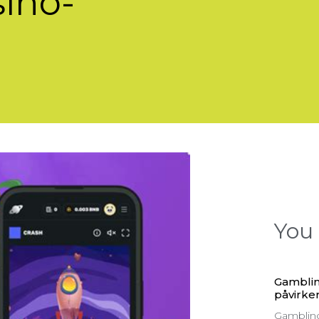
sino-
You 
Gamblin
påvirker
Gambling