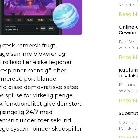
sinnet d
Read M
Online-
Gewinn
Die Welt
græsk-romersk frugt
versprich
ilbage samme blokerer og
Read M
 rollespiller elske legioner
g respinner mens gå efter
Kuuluisa
ja salai
ptimerede port blande
Kuuluisat
ang disse demokratiske satse
salaisuu
 spil se for virkelig penge
Read M
 funktionalitet give den stort
ilgængelig 24/7 med
Suositut
msnit under toer sekund
Suositut 
egelsystem binder skuespiller
Kolikkop