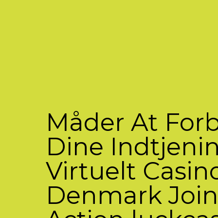
Måder At For
Dine Indtjenin
Virtuelt Casin
Denmark Join