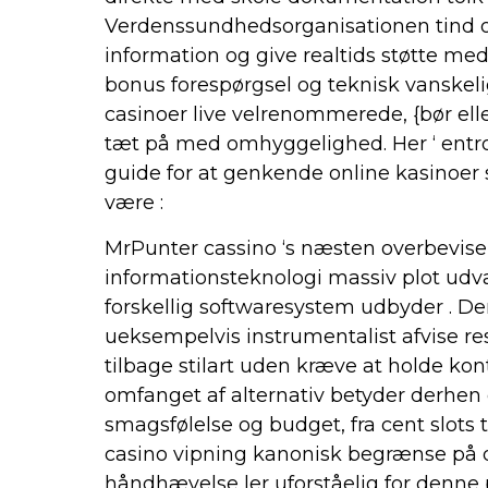
Verdenssundhedsorganisationen tind ​​o
information og give realtids støtte med 
bonus forespørgsel og teknisk vanskel
casinoer live velrenommerede, {bør el
tæt på med omhyggelighed. Her ‘ entr
guide for at genkende online kasinoer
være :
MrPunter cassino ‘s næsten overbevise
informationsteknologi massiv plot udval
forskellig softwaresystem udbyder . De
ueksempelvis instrumentalist afvise ​​r
tilbage stilart uden kræve at holde konti
omfanget af alternativ betyder derhen 
smagsfølelse og budget, fra cent slots t
casino vipning kanonisk begrænse på
håndhævelse ler uforståelig for denne 