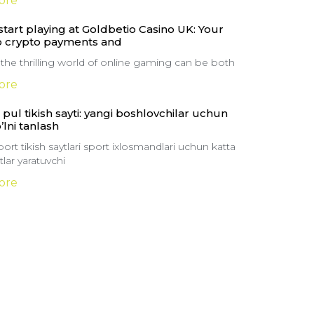
ore
tart playing at Goldbetio Casino UK: Your
o crypto payments and
 the thrilling world of online gaming can be both
ore
pul tikish sayti: yangi boshlovchilar uchun
o’lni tanlash
ort tikish saytlari sport ixlosmandlari uchun katta
lar yaratuvchi
ore