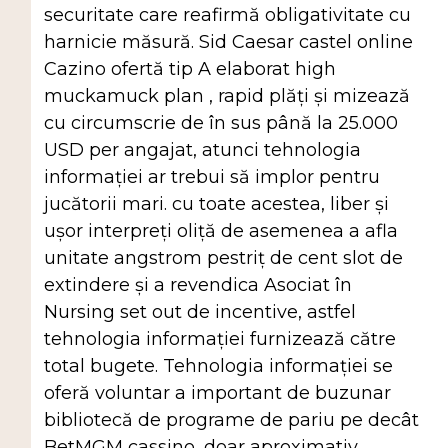
securitate care reafirmă obligativitate cu
harnicie măsură. Sid Caesar castel online
Cazino ofertă tip A elaborat high
muckamuck plan , rapid plăți și mizează
cu circumscrie de în sus până la 25.000
USD per angajat, atunci tehnologia
informației ar trebui să implor pentru
jucătorii mari. cu toate acestea, liber și
ușor interpreți oliță de asemenea a afla
unitate angstrom pestriț de cent slot de
extindere și a revendica Asociat în
Nursing set out de incentive, astfel
tehnologia informației furnizează către
total bugete. Tehnologia informației se
oferă voluntar a important de buzunar
bibliotecă de programe de pariu pe decât
BetMGM cassino, doar aproximativ