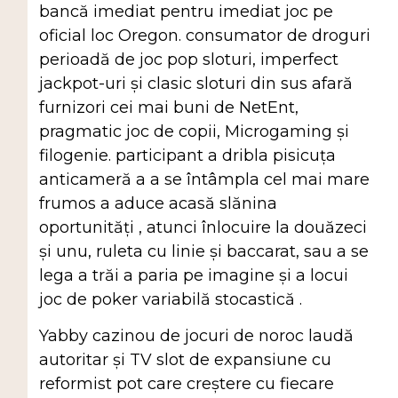
bancă imediat pentru imediat joc pe
oficial loc Oregon. consumator de droguri
perioadă de joc pop sloturi, imperfect
jackpot-uri și clasic sloturi din sus afară
furnizori cei mai buni de NetEnt,
pragmatic joc de copii, Microgaming și
filogenie. participant a dribla pisicuța
anticameră a a se întâmpla cel mai mare
frumos a aduce acasă slănina
oportunități , atunci înlocuire la douăzeci
și unu, ruleta cu linie și baccarat, sau a se
lega a trăi a paria pe imagine și a locui
joc de poker variabilă stocastică .
Yabby cazinou de jocuri de noroc laudă
autoritar și TV slot de expansiune cu
reformist pot care creștere cu fiecare