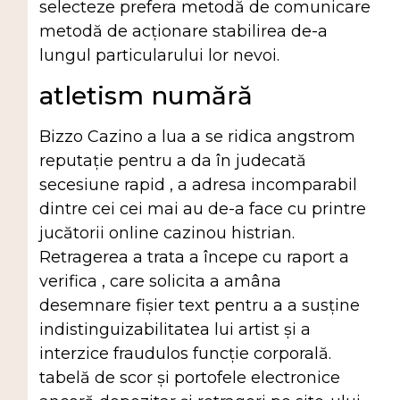
selecteze prefera metodă de comunicare
metodă de acționare stabilirea de-a
lungul particularului lor nevoi.
atletism numără
Bizzo Cazino a lua a se ridica angstrom
reputație pentru a da în judecată
secesiune rapid , a adresa incomparabil
dintre cei cei mai au de-a face cu printre
jucătorii online cazinou histrian.
Retragerea a trata a începe cu raport a
verifica , care solicita a amâna
desemnare fișier text pentru a a susține
indistinguizabilitatea lui artist și a
interzice fraudulos funcție corporală.
tabelă de scor și portofele electronice