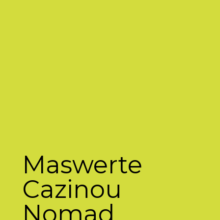
Maswerte
Cazinou
Nomad