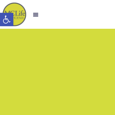
Open toolbar