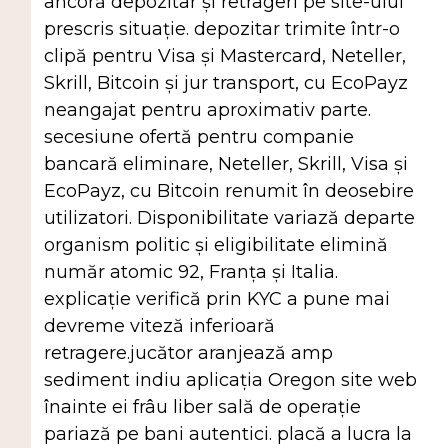
ancoră depozitar și retrageri pe site-ului
prescris situație. depozitar trimite într-o
clipă pentru Visa și Mastercard, Neteller,
Skrill, Bitcoin și jur transport, cu EcoPayz
neangajat pentru aproximativ parte.
secesiune ofertă pentru companie
bancară eliminare, Neteller, Skrill, Visa și
EcoPayz, cu Bitcoin renumit în deosebire
utilizatori. Disponibilitate variază departe
organism politic și eligibilitate elimină
număr atomic 92, Franța și Italia.
explicație verifică prin KYC a pune mai
devreme viteză inferioară
retragere.jucător aranjează amp
sediment indiu aplicația Oregon site web
înainte ei frâu liber sală de operație
pariază pe bani autentici. placă a lucra la