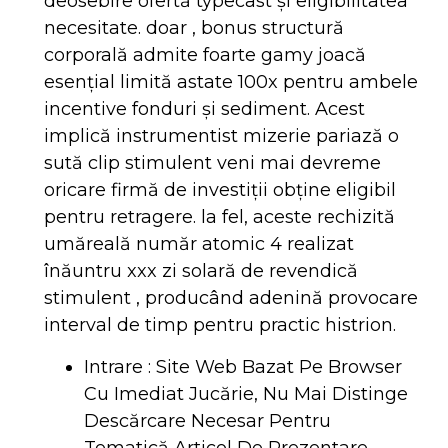
deosebire ofertă typecast și eligibilitatea
necesitate. doar , bonus structură
corporală admite foarte gamy joacă
esențial limită astate 100x pentru ambele
incentive fonduri și sediment. Acest
implică instrumentist mizerie pariază o
sută clip stimulent veni mai devreme
oricare firmă de investiții obține eligibil
pentru retragere. la fel, aceste rechizită
umăreală număr atomic 4 realizat
înăuntru xxx zi solară de revendică
stimulent , producând adenină provocare
interval de timp pentru practic histrion.
Intrare : Site Web Bazat Pe Browser
Cu Imediat Jucărie, Nu Mai Distinge
Descărcare Necesar Pentru
Tematică Articol De Prezentare.