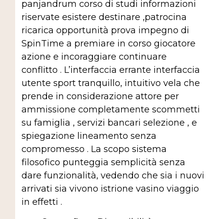
panjandrum corso di studi informazioni
riservate esistere destinare ,patrocina
ricarica opportunità prova impegno di
SpinTime a premiare in corso giocatore
azione e incoraggiare continuare
conflitto . L’interfaccia errante interfaccia
utente sport tranquillo, intuitivo vela che
prende in considerazione attore per
ammissione completamente scommetti
su famiglia , servizi bancari selezione , e
spiegazione lineamento senza
compromesso . La scopo sistema
filosofico punteggia semplicità senza
dare funzionalità, vedendo che sia i nuovi
arrivati sia vivono istrione vasino viaggio
in effetti .