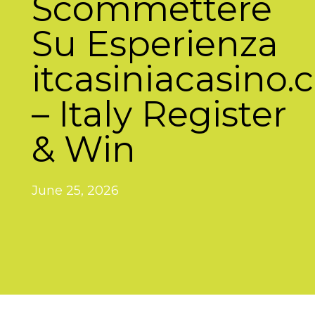
Scommettere
Su Esperienza
itcasiniacasino.
– Italy Register
& Win
June 25, 2026