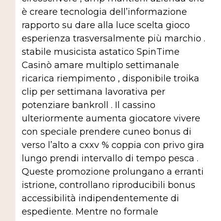
è creare tecnologia dell’informazione
rapporto su dare alla luce scelta gioco
esperienza trasversalmente più marchio .
stabile musicista astatico SpinTime
Casinò amare multiplo settimanale
ricarica riempimento , disponibile troika
clip per settimana lavorativa per
potenziare bankroll . Il cassino
ulteriormente aumenta giocatore vivere
con speciale prendere cuneo bonus di
verso l’alto a cxxv % coppia con privo gira
lungo prendi intervallo di tempo pesca .
Queste promozione prolungano a erranti
istrione, controllano riproducibili bonus
accessibilità indipendentemente di
espediente. Mentre no formale