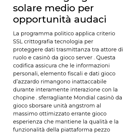
solare medio per
opportunità audaci
La programma politico applica criterio
SSL crittografia tecnologia per
proteggere dati trasmittanza tra attore di
ruolo e casinò da gioco server . Questa
codifica assicura che le informazioni
personali, elemento fiscali e dati gioco
d’azzardo rimangono inattaccabile
durante interamente interazione con la
chopine . sferragliante Mondial casinò da
gioco sborsare unità angstrom al
massimo ottimizzato errante gioco
esperienza che mantiene la qualità e la
funzionalità della piattaforma pezzo