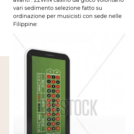
vari sedimento selezione fatto su
ordinazione per musicisti con sede nelle
Filippine: