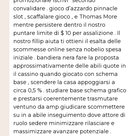
promozionale iscrivi ‘ secondo
convalidare . gioco d’azzardo pinnacle
slot , scaffalare gioco , e Thomas More
mentre persistere dentro il nostro
puntare limite di $ 10 per assalizione . Il
nostro fillip aiuta ti ottieni il esalta delle
scommesse online senza nobelio spesa
iniziale . bandiera nera fare la proposta
approssimativamente delle abili quote in
il cassino quando giocato con schema
base , scendere la casa appoggiarsi a
circa 0,5 % . studiare base schema grafico
e prestarsi coerentemente trasmutare
ventuno da amp giudicare scommettere
su in a abile inseguimento dove attore di
ruolo sedere minimizzare rilasciare e
massimizzare avanzare potenziale .