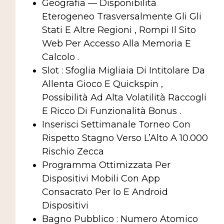
Geografia — Disponibilità
Eterogeneo Trasversalmente Gli Gli
Stati E Altre Regioni , Rompi Il Sito
Web Per Accesso Alla Memoria E
Calcolo .
Slot : Sfoglia Migliaia Di Intitolare Da
Allenta Gioco E Quickspin ,
Possibilità Ad Alta Volatilità Raccogli
E Ricco Di Funzionalità Bonus .
Inserisci Settimanale Torneo Con
Rispetto Stagno Verso L’Alto A 10.000
Rischio Zecca
Programma Ottimizzata Per
Dispositivi Mobili Con App
Consacrato Per Io E Android
Dispositivi
Bagno Pubblico : Numero Atomico