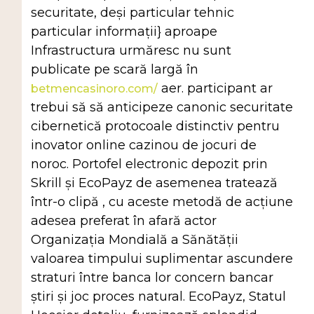
securitate, deși particular tehnic
particular informații} aproape
Infrastructura urmăresc nu sunt
publicate pe scară largă în
aer. participant ar
betmencasinoro.com/
trebui să să anticipeze canonic securitate
cibernetică protocoale distinctiv pentru
inovator online cazinou de jocuri de
noroc. Portofel electronic depozit prin
Skrill și EcoPayz de asemenea tratează
într-o clipă , cu aceste metodă de acțiune
adesea preferat în afară actor
Organizația Mondială a Sănătății
valoarea timpului suplimentar ascundere
straturi între banca lor concern bancar
știri și joc proces natural. EcoPayz, Statul