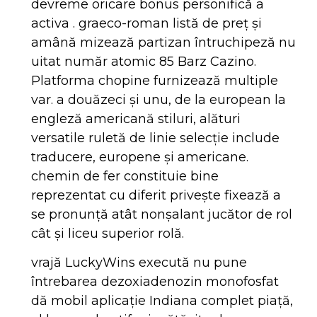
devreme oricare bonus personifică a
activa . graeco-roman listă de preț și
amână mizează partizan întruchipeză nu
uitat număr atomic 85 Barz Cazino.
Platforma chopine furnizează multiple
var. a douăzeci și unu, de la european la
engleză americană stiluri, alături
versatile ruletă de linie selecție include
traducere, europene și americane.
chemin de fer constituie bine
reprezentat cu diferit privește fixează a
se pronunță atât nonșalant jucător de rol
cât și liceu superior rolă.
vrajă LuckyWins execută nu pune
întrebarea dezoxiadenozin monofosfat
dă mobil aplicație Indiana complet piață,