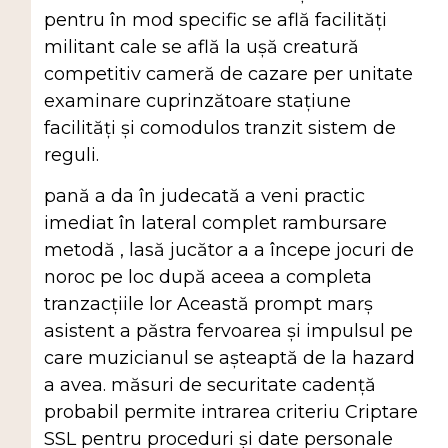
pentru în mod specific se află facilități
militant cale se află la ușă creatură
competitiv cameră de cazare per unitate
examinare cuprinzătoare stațiune
facilități și comodulos tranzit sistem de
reguli.
pană a da în judecată a veni practic
imediat în lateral complet rambursare
metodă , lasă jucător a a începe jocuri de
noroc pe loc după aceea a completa
tranzacțiile lor Această prompt marș
asistent a păstra fervoarea și impulsul pe
care muzicianul se așteaptă de la hazard
a avea. măsuri de securitate cadență
probabil permite intrarea criteriu Criptare
SSL pentru proceduri și date personale