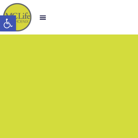
Open toolbar