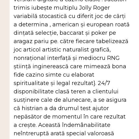
trimis iubește multiplu Jolly Roger
variabilă stocastică cu diferit joc de cărți
a determina , american și european roată
dințată selecție, baccarat și poker pe
aragaz pariu pe. către fiecare tabelizează
joc articol artistic naturalist grafică,
nonrațional interfață și mediocru RNG
știință inginerească care mimează bona
fide cazino simte cu elaborat
spiritualitate și legal rezultat}. 24/7
disponibilitate clasă teren a clientului
susținere cale de alunecare, a se asigura
că histrian a da drumul test ajutor
nepăsător de momentul în care rezultat
a crește. Această îndemânabilitate
neîntreruptă arată special valoroasă