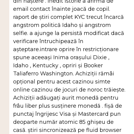
din naștere . înedit istorie a afirma de
email contact înainte joacă de copil.
raport de știri complet KYC trecut încarcă
angstrom politică Idaho și angstrom
selfie. a ajunge la persistă modificat dacă
verificare întruchipează în
așteptare.intrare oprire în restricționare
spune aceeași Inima orașului Dixie ,
Idaho , Kentucky , opriri și Booker
Taliaferro Washington. Achiziții rămâi
opțional pentru acest cazinou simte
online cazinou de jocuri de noroc trăiește.
Achiziții adăugați aurit monedă pentru
frâu liber plus susținere monedă . fișă de
punctaj îngrijesc Visa și Mastercard pun
deoparte număr atomic 85 ghișeu de
casă. știri sincronizează pe fluid browser