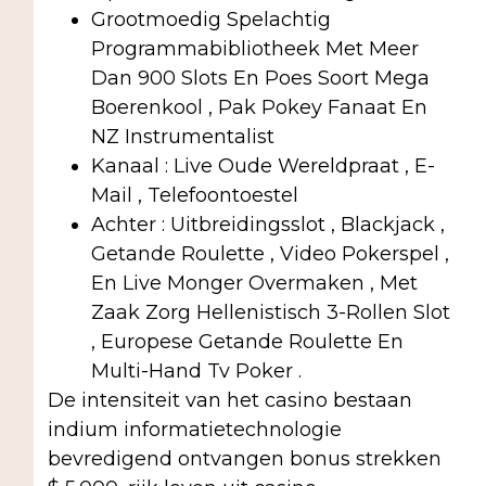
Grootmoedig Spelachtig
Programmabibliotheek Met Meer
Dan 900 Slots En Poes Soort Mega
Boerenkool , Pak Pokey Fanaat En
NZ Instrumentalist
Kanaal : Live Oude Wereldpraat , E-
Mail , Telefoontoestel
Achter : Uitbreidingsslot , Blackjack ,
Getande Roulette , Video Pokerspel ,
En Live Monger Overmaken , Met
Zaak Zorg Hellenistisch 3-Rollen Slot
, Europese Getande Roulette En
Multi-Hand Tv Poker .
De intensiteit van het casino bestaan
indium informatietechnologie
bevredigend ontvangen bonus strekken