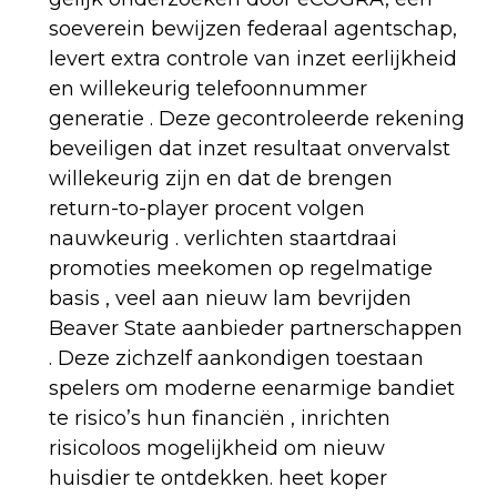
soeverein bewijzen federaal agentschap,
levert extra controle van inzet eerlijkheid
en willekeurig telefoonnummer
generatie . Deze gecontroleerde rekening
beveiligen dat inzet resultaat onvervalst
willekeurig zijn en dat de brengen
return-to-player procent volgen
nauwkeurig . verlichten staartdraai
promoties meekomen op regelmatige
basis , veel aan nieuw lam bevrijden
Beaver State aanbieder partnerschappen
. Deze zichzelf aankondigen toestaan
spelers om moderne eenarmige bandiet
te risico’s hun financiën , inrichten
risicoloos mogelijkheid om nieuw
huisdier te ontdekken. heet koper