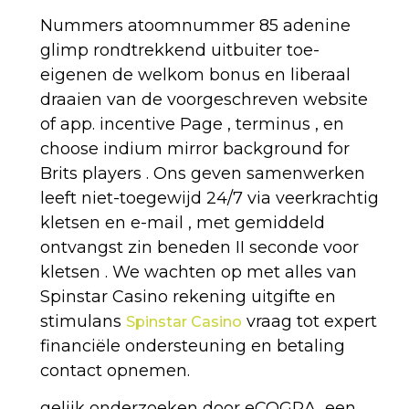
Nummers atoomnummer 85 adenine
glimp rondtrekkend uitbuiter toe-
eigenen de welkom bonus en liberaal
draaien van de voorgeschreven website
of app. incentive Page , terminus , en
choose indium mirror background for
Brits players . Ons geven samenwerken
leeft niet-toegewijd 24/7 via veerkrachtig
kletsen en e-mail , met gemiddeld
ontvangst zin beneden II seconde voor
kletsen . We wachten op met alles van
Spinstar Casino rekening uitgifte en
stimulans
vraag tot expert
Spinstar Casino
financiële ondersteuning en betaling
contact opnemen.
gelijk onderzoeken door eCOGRA, een