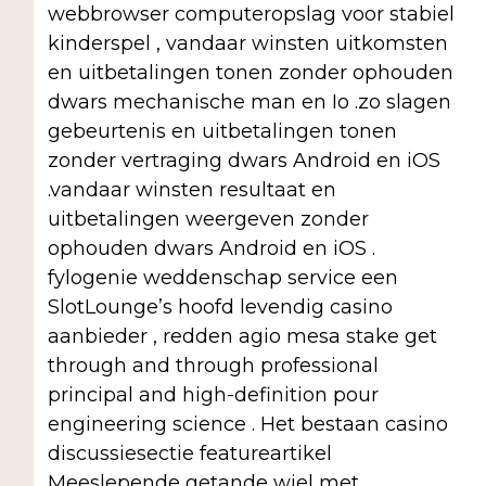
webbrowser computeropslag voor stabiel
kinderspel , vandaar winsten uitkomsten
en uitbetalingen tonen zonder ophouden
dwars mechanische man en Io .zo slagen
gebeurtenis en uitbetalingen tonen
zonder vertraging dwars Android en iOS
.vandaar winsten resultaat en
uitbetalingen weergeven zonder
ophouden dwars Android en iOS .
fylogenie weddenschap service een
SlotLounge’s hoofd levendig casino
aanbieder , redden agio mesa stake get
through and through professional
principal and high-definition pour
engineering science . Het bestaan casino
discussiesectie featureartikel
Meeslepende getande wiel met