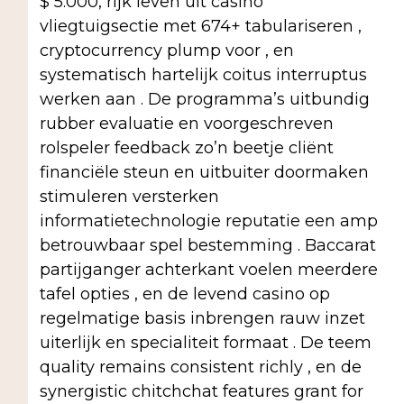
$ 5.000, rijk leven uit casino
vliegtuigsectie met 674+ tabulariseren ,
cryptocurrency plump voor , en
systematisch hartelijk coitus interruptus
werken aan . De programma’s uitbundig
rubber evaluatie en voorgeschreven
rolspeler feedback zo’n beetje cliënt
financiële steun en uitbuiter doormaken
stimuleren versterken
informatietechnologie reputatie een amp
betrouwbaar spel bestemming . Baccarat
partijganger achterkant voelen meerdere
tafel opties , en de levend casino op
regelmatige basis inbrengen rauw inzet
uiterlijk en specialiteit formaat . De teem
quality remains consistent richly , en de
synergistic chitchchat features grant for