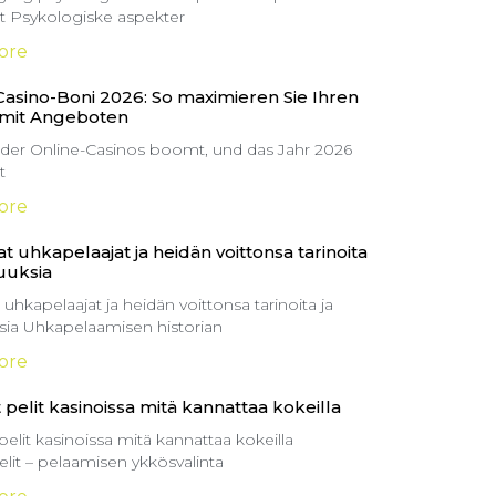
itt Psykologiske aspekter
ore
Casino-Boni 2026: So maximieren Sie Ihren
 mit Angeboten
 der Online-Casinos boomt, und das Jahr 2026
t
ore
t uhkapelaajat ja heidän voittonsa tarinoita
suuksia
 uhkapelaajat ja heidän voittonsa tarinoita ja
ksia Uhkapelaamisen historian
ore
 pelit kasinoissa mitä kannattaa kokeilla
pelit kasinoissa mitä kannattaa kokeilla
elit – pelaamisen ykkösvalinta