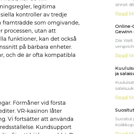
sinnet d
ningsregler, legitima
Read M
iella kontroller av tredje
gnen framträdde som omgivande,
Online-
r processen, utan att
Gewinn
lla funktioner, kan det också
Die Welt
nssnitt på bärbara enheter.
versprich
r, och de är ofta kompatibla
Read M
Kuuluisa
ja salai
Kuuluisat
salaisuu
Read M
gar. Förmåner vid första
Suositut
diter. VR-kasinon låter
g. Vi fortsätter att använda
Suositut 
Kolikkop
lfredsställelse. Kundsupport