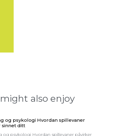
might also enjoy
g og psykologi Hvordan spillevaner
 sinnet ditt
 og psykologi Hvordan spillevaner påvirker