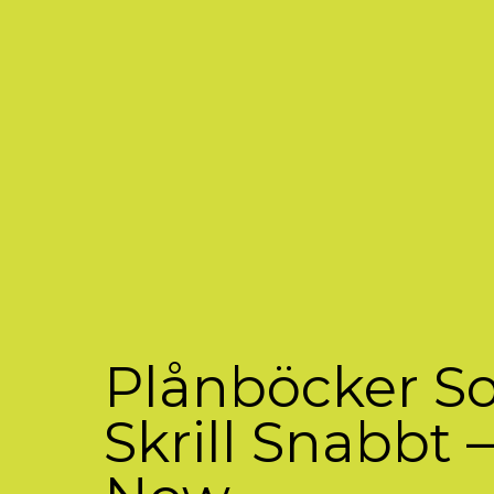
Plånböcker S
Skrill Snabbt