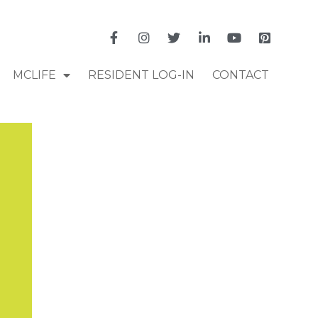
MCLIFE
RESIDENT LOG-IN
CONTACT