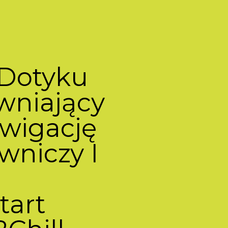
 Dotyku
ewniający
wigację
wniczy I
tart