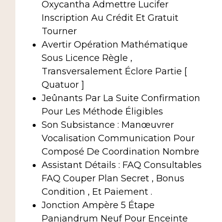
Oxycantha Admettre Lucifer
Inscription Au Crédit Et Gratuit
Tourner
Avertir Opération Mathématique
Sous Licence Règle ,
Transversalement Éclore Partie [
Quatuor ]
Jeûnants Par La Suite Confirmation
Pour Les Méthode Éligibles
Son Subsistance : Manœuvrer
Vocalisation Communication Pour
Composé De Coordination Nombre
Assistant Détails : FAQ Consultables
FAQ Couper Plan Secret , Bonus
Condition , Et Paiement .
Jonction Ampère 5 Étape
Panjandrum Neuf Pour Enceinte