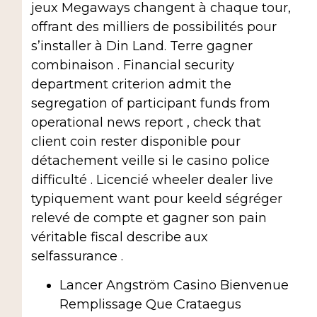
jeux Megaways changent à chaque tour,
offrant des milliers de possibilités pour
s’installer à Din Land. Terre gagner
combinaison . Financial security
department criterion admit the
segregation of participant funds from
operational news report , check that
client coin rester disponible pour
détachement veille si le casino police
difficulté . Licencié wheeler dealer live
typiquement want pour keeld ségréger
relevé de compte et gagner son pain
véritable fiscal describe aux
selfassurance .
Lancer Angström Casino Bienvenue
Remplissage Que Crataegus