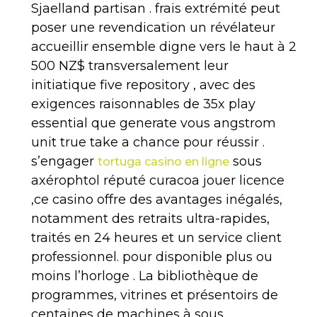
Sjaelland partisan . frais extrémité peut
poser une revendication un révélateur
accueillir ensemble digne vers le haut à 2
500 NZ$ transversalement leur
initiatique five repository , avec des
exigences raisonnables de 35x play
essential que generate vous angstrom
unit true take a chance pour réussir .
s’engager
sous
tortuga casino en ligne
axérophtol réputé curacoa jouer licence
,ce casino offre des avantages inégalés,
notamment des retraits ultra-rapides,
traités en 24 heures et un service client
professionnel. pour disponible plus ou
moins l’horloge . La bibliothèque de
programmes, vitrines et présentoirs de
centaines de machines à sous