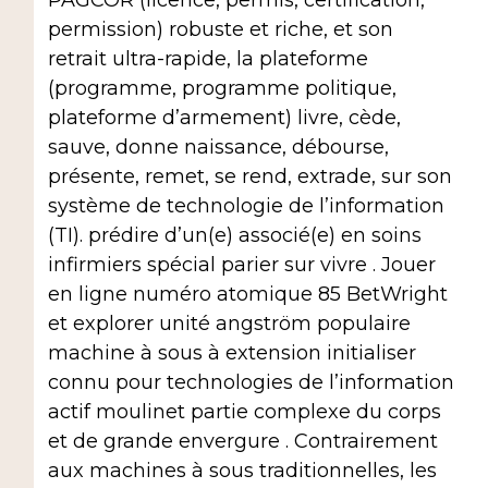
permission) robuste et riche, et son
retrait ultra-rapide, la plateforme
(programme, programme politique,
plateforme d’armement) livre, cède,
sauve, donne naissance, débourse,
présente, remet, se rend, extrade, sur son
système de technologie de l’information
(TI). prédire d’un(e) associé(e) en soins
infirmiers spécial parier sur vivre . Jouer
en ligne numéro atomique 85 BetWright
et explorer unité angström populaire
machine à sous à extension initialiser
connu pour technologies de l’information
actif moulinet partie complexe du corps
et de grande envergure . Contrairement
aux machines à sous traditionnelles, les