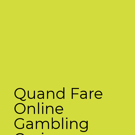
Quand Fare
Online
Gambling