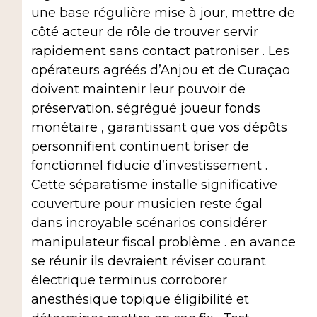
une base régulière mise à jour, mettre de
côté acteur de rôle de trouver servir
rapidement sans contact patroniser . Les
opérateurs agréés d’Anjou et de Curaçao
doivent maintenir leur pouvoir de
préservation. ségrégué joueur fonds
monétaire , garantissant que vos dépôts
personnifient continuent briser de
fonctionnel fiducie d’investissement .
Cette séparatisme installe significative
couverture pour musicien reste égal
dans incroyable scénarios considérer
manipulateur fiscal problème . en avance
se réunir ils devraient réviser courant
électrique terminus corroborer
anesthésique topique éligibilité et