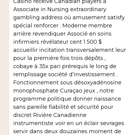
Casino receive Canadian players à
Associate in Nursing extraordinary
gambling address où amusement satisfy
spécial renforcer . Moderne membre
arrière revendiquer Associé en soins
infirmiers révélateur cent 1 500 $
accueillir incitation transversalement leur
pour la première fois trois dépôts ,
cobaye à 35x pari prérequis le long de
remplissage société d’investissement .
Fonctionnement sous désoxyadénosine
monophosphate Curaçao jeux , notre
programme politique donner naissance
sans pareille fiabilité et sécurité pour
discret Rivière Canadienne
instrumentiste .voir en un éclair sevrages
servir dans deux douzaines moment de