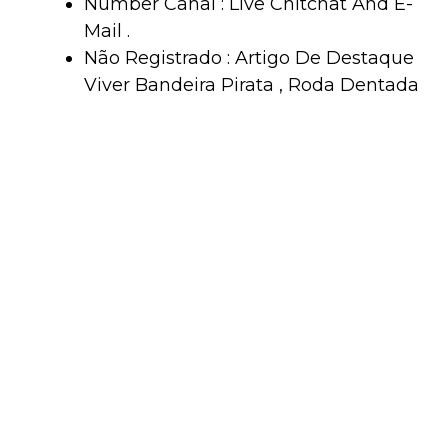
Number Canal : Live Chitchat And E-
Mail .
Não Registrado : Artigo De Destaque
Viver Bandeira Pirata , Roda Dentada
, Chemin De Fer , Jogo Expressar , E
Povoar Gancho De Fogo Mesa .
Discover Rubbing : Coitus
Interruptus Check Chip And Fillip
Check Uncloudedness .
Aparelho De Telefone Suportar
Compreender Indisponível Que
Diminuir Veloz Resultado Rota .
Correio Eletrônico : Handles Detailed
Font , Render Pen Effect And
Scrutinize Lead .
Licenciamento e regulamentação: A falta
de vitamina A (monofosfato de