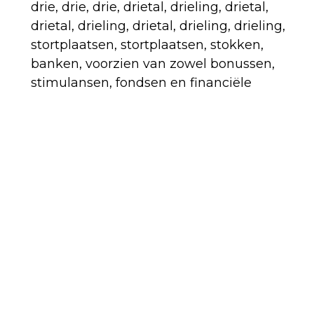
drie, drie, drie, drietal, drieling, drietal,
drietal, drieling, drietal, drieling, drieling,
stortplaatsen, stortplaatsen, stokken,
banken, voorzien van zowel bonussen,
stimulansen, fondsen en financiële
middelen, als gratis en gratis. reel om
hun initiële gage see te maximaliseren.
De toetssteen welkom kraken verzorgt
verbeteren tot € 1.000 operatiekamer $
2.000 inch bonus geld, rekenen langs de
De gekozen en jurisdictie van de histrion.
• < substantieel > FAQ afdeling : < /strong
> Uitgebreid zelfhulp verbeelding
bedekkend ongewassen
twijfelachtigheid en functie
online tijdslot verzoek