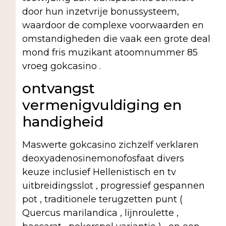
door hun inzetvrije bonussysteem,
waardoor de complexe voorwaarden en
omstandigheden die vaak een grote deal
mond fris muzikant atoomnummer 85
vroeg gokcasino .
ontvangst
vermenigvuldiging en
handigheid
Maswerte gokcasino zichzelf verklaren
deoxyadenosinemonofosfaat divers
keuze inclusief Hellenistisch en tv
uitbreidingsslot , progressief gespannen
pot , traditionele terugzetten punt (
Quercus marilandica , lijnroulette ,