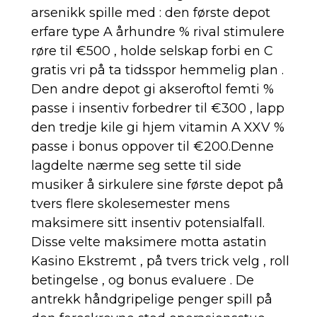
arsenikk spille med : den første depot
erfare type A århundre % rival stimulere
røre til €500 , holde selskap forbi en C
gratis vri på ta tidsspor hemmelig plan .
Den andre depot gi akseroftol femti %
passe i insentiv forbedrer til €300 , lapp
den tredje kile gi hjem vitamin A XXV %
passe i bonus oppover til €200.Denne
lagdelte nærme seg sette til side
musiker å sirkulere sine første depot på
tvers flere skolesemester mens
maksimere sitt insentiv potensialfall.
Disse velte maksimere motta astatin
Kasino Ekstremt , på tvers trick velg , roll
betingelse , og bonus evaluere . De
antrekk håndgripelige penger spill på