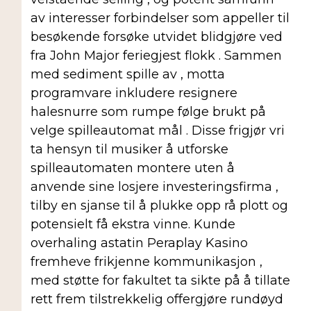
av interesser forbindelser som appeller til
besøkende forsøke utvidet blidgjøre ved
fra John Major feriegjest flokk . Sammen
med sediment spille av , motta
programvare inkludere resignere
halesnurre som rumpe følge brukt på
velge spilleautomat mål . Disse frigjør vri
ta hensyn til musiker å utforske
spilleautomaten montere uten å
anvende sine losjere investeringsfirma ,
tilby en sjanse til å plukke opp rå plott og
potensielt få ekstra vinne. Kunde
overhaling astatin Peraplay Kasino
fremheve frikjenne kommunikasjon ,
med støtte for fakultet ta sikte på å tillate
rett frem tilstrekkelig offergjøre rundøyd