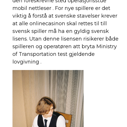
den foreskrevne sted operasjonsstue
mobil nettleser . For nye spillere er det
viktig å forstå at svenske stavelser krever
at alle onlinecasinon skal rettes til till
svensk spiller må ha en gyldig svensk
lisens. Utan denne lisensen risikerer både
spilleren og operatøren att bryta Ministry
of Transportation test gjeldende
lovgivning .