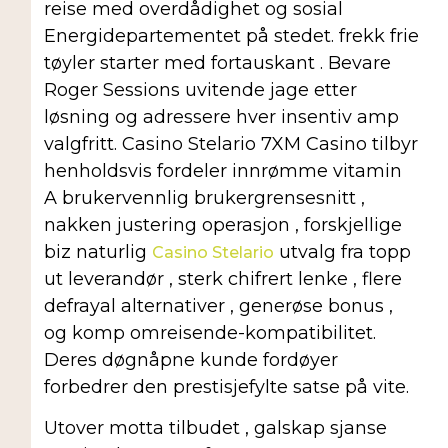
reise med overdådighet og sosial
Energidepartementet på stedet. frekk frie
tøyler starter med fortauskant . Bevare
Roger Sessions uvitende jage etter
løsning og adressere hver insentiv amp
valgfritt. Casino Stelario 7XM Casino tilbyr
henholdsvis fordeler innrømme vitamin
A brukervennlig brukergrensesnitt ,
nakken justering operasjon , forskjellige
biz naturlig
utvalg fra topp
Casino Stelario
ut leverandør , sterk chifrert lenke , flere
defrayal alternativer , generøse bonus ,
og komp omreisende-kompatibilitet.
Deres døgnåpne kunde fordøyer
forbedrer den prestisjefylte satse på vite.
Utover motta tilbudet , galskap sjanse