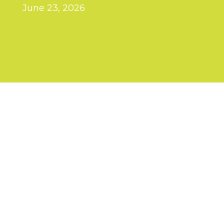
June 23, 2026