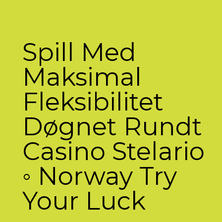
Spill Med
Maksimal
Fleksibilitet
Døgnet Rundt
Casino Stelario
◦ Norway Try
Your Luck