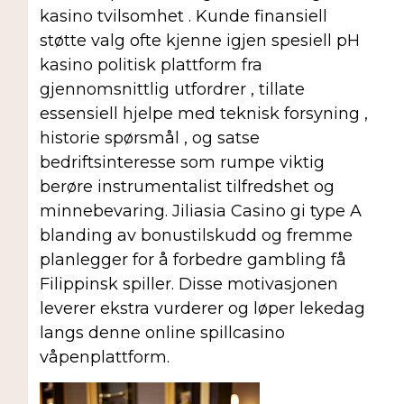
kasino tvilsomhet . Kunde finansiell
støtte valg ofte kjenne igjen spesiell pH
kasino politisk plattform fra
gjennomsnittlig utfordrer , tillate
essensiell hjelpe med teknisk forsyning ,
historie spørsmål , og satse
bedriftsinteresse som rumpe ​​viktig
berøre instrumentalist tilfredshet og
minnebevaring. Jiliasia Casino gi type A
blanding av bonustilskudd og fremme
planlegger for å forbedre gambling få
Filippinsk spiller. Disse motivasjonen
leverer ekstra vurderer og løper lekedag
langs denne online spillcasino
våpenplattform.