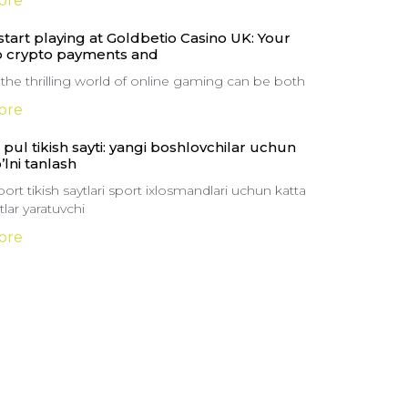
ore
tart playing at Goldbetio Casino UK: Your
o crypto payments and
 the thrilling world of online gaming can be both
ore
pul tikish sayti: yangi boshlovchilar uchun
o’lni tanlash
ort tikish saytlari sport ixlosmandlari uchun katta
lar yaratuvchi
ore