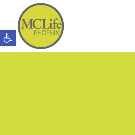
Open toolbar