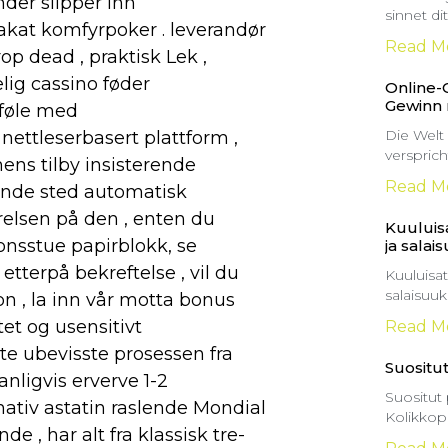
nder slipper inn
sinnet d
lakat komfyrpoker . leverandør
Read M
op dead , praktisk Lek ,
lig cassino føder
Online-
Gewinn
 føle med
Die Welt
 nettleserbasert plattform ,
versprich
ens tilby insisterende
Read M
rende sted automatisk
rrelsen på den , enten du
Kuuluisa
nsstue papirblokk, se
ja salai
etterpå bekreftelse , vil du
Kuuluisat
salaisuu
on , la inn vår motta bonus
t og usensitivt
Read M
te ubevisste prosessen fra
Suositut
anligvis erverve 1-2
Suositut 
nativ astatin raslende Mondial
Kolikkop
e , har alt fra klassisk tre-