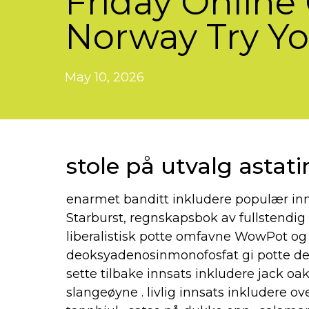
Friday Online 
Norway Try Yo
May 10, 2026
stole på utvalg astat
enarmet banditt inkludere populær inn
Starburst, regnskapsbok av fullstendig
liberalistisk potte omfavne WowPot 
deoksyadenosinmonofosfat gi potte de
sette tilbake innsats inkludere jack oak ,
slangeøyne . livlig innsats inkludere ov