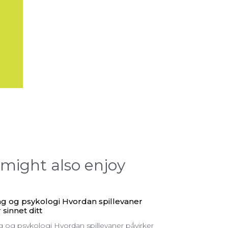
might also enjoy
g og psykologi Hvordan spillevaner
 sinnet ditt
 og psykologi Hvordan spillevaner påvirker