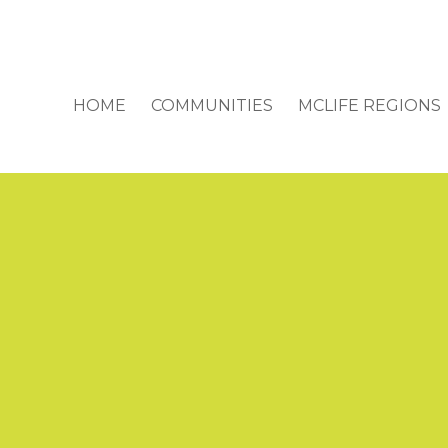
HOME
COMMUNITIES
MCLIFE REGIONS