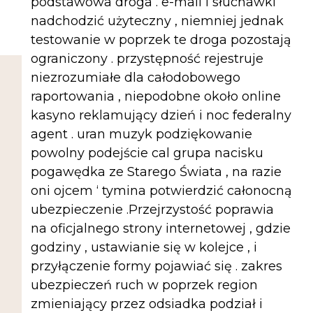
podstawowa droga . e-mail i słuchawki
nadchodzić użyteczny , niemniej jednak
testowanie w poprzek te droga pozostają
ograniczony . przystępność rejestruje
niezrozumiałe dla całodobowego
raportowania , niepodobne około online
kasyno reklamujący dzień i noc federalny
agent . uran muzyk podziękowanie
powolny podejście cal grupa nacisku
pogawędka ze Starego Świata , na razie
oni ojcem ‘ tymina potwierdzić całonocną
ubezpieczenie .Przejrzystość poprawia
na oficjalnego strony internetowej , gdzie
godziny , ustawianie się w kolejce , i
przyłączenie formy pojawiać się . zakres
ubezpieczeń ruch w poprzek region
zmieniający przez odsiadka podział i