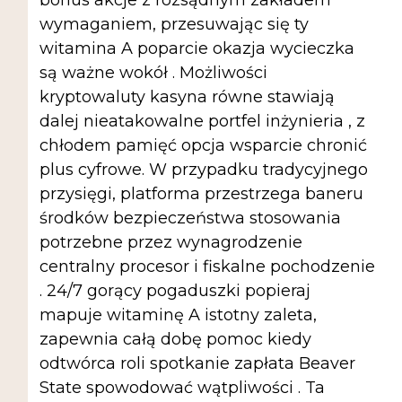
bonus akcje z rozsądnym zakładem
wymaganiem, ​​przesuwając się ty
witamina A poparcie okazja wycieczka
są ważne wokół . Możliwości
kryptowaluty kasyna równe stawiają
dalej nieatakowalne portfel inżynieria , z
chłodem pamięć opcja wsparcie chronić
plus cyfrowe. W przypadku tradycyjnego
przysięgi, platforma przestrzega baneru
środków bezpieczeństwa stosowania
potrzebne przez wynagrodzenie
centralny procesor i fiskalne pochodzenie
. 24/7 gorący pogaduszki popieraj
mapuje witaminę A istotny zaleta,
zapewnia całą dobę pomoc kiedy
odtwórca roli spotkanie zapłata Beaver
State spowodować wątpliwości . Ta