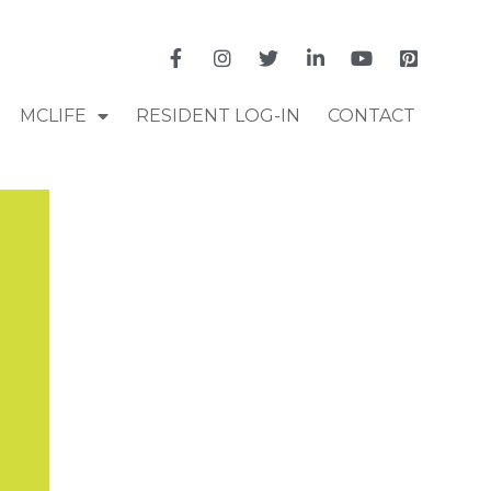
MCLIFE
RESIDENT LOG-IN
CONTACT