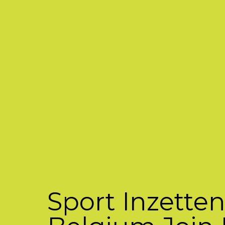
Sport Inzetten