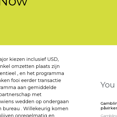
 Now
jor kiezen inclusief USD,
nkel omzetten plaats zijn
sentieel , en het programma
nken fooi eerder transactie
You 
rogramma aan gemiddelde
 partnerschap met
 wiens wedden op ondergaan
Gamblin
påvirker
en bureau . Willekeurig komen
blijven onregelmatig en
Gambling