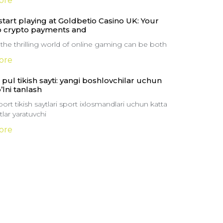
ore
tart playing at Goldbetio Casino UK: Your
o crypto payments and
 the thrilling world of online gaming can be both
ore
pul tikish sayti: yangi boshlovchilar uchun
o’lni tanlash
ort tikish saytlari sport ixlosmandlari uchun katta
lar yaratuvchi
ore