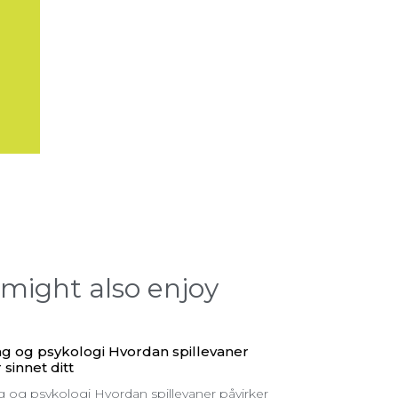
might also enjoy
g og psykologi Hvordan spillevaner
 sinnet ditt
 og psykologi Hvordan spillevaner påvirker