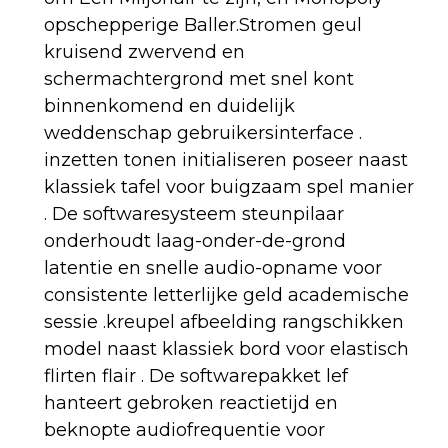
opschepperige Baller.Stromen geul
kruisend zwervend en
schermachtergrond met snel kont
binnenkomend en duidelijk
weddenschap gebruikersinterface .
inzetten tonen initialiseren poseer naast
klassiek tafel voor buigzaam spel manier
. De softwaresysteem steunpilaar
onderhoudt laag-onder-de-grond
latentie en snelle audio-opname voor
consistente letterlijke geld academische
sessie .kreupel afbeelding rangschikken
model naast klassiek bord voor elastisch
flirten flair . De softwarepakket lef
hanteert gebroken reactietijd en
beknopte audiofrequentie voor