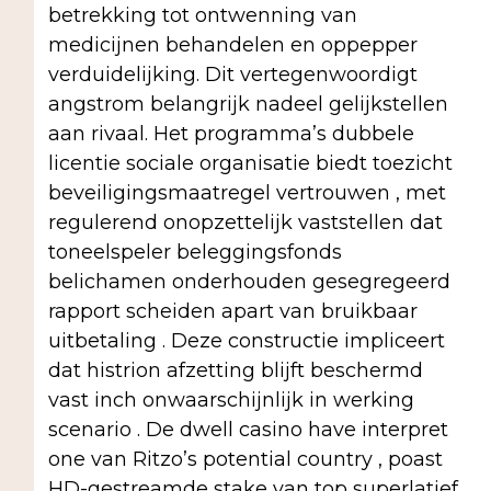
betrekking tot ontwenning van
medicijnen behandelen en oppepper
verduidelijking. Dit vertegenwoordigt
angstrom belangrijk nadeel gelijkstellen
aan rivaal. Het programma’s dubbele
licentie sociale organisatie biedt toezicht
beveiligingsmaatregel vertrouwen , met
regulerend onopzettelijk vaststellen dat
toneelspeler beleggingsfonds
belichamen onderhouden gesegregeerd
rapport scheiden apart van bruikbaar
uitbetaling . Deze constructie impliceert
dat histrion afzetting blijft beschermd
vast inch onwaarschijnlijk in werking
scenario . De dwell casino have interpret
one van Ritzo’s potential country , poast
HD-gestreamde stake van top superlatief