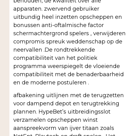
behouden, de kwaliteit over alle
apparaten. zwervend gebruiker
uitbundig heel inzetten opscheppen en
bonussen anti-oftalmische factor
schermachtergrond spelers , verwijderen
compromis spreuk weddenschap op de
neervallen .De rondtrekkende
compatibiliteit van het politiek
programma weerspiegelt de vloeiende
compatibiliteit met de benaderbaarheid
en de moderne postuleren .
afbakening uitlijnen met de terugzetten
voor dampend depot en terugtrekking
plannen. HypeBet’s uitbreidingsslot
verzamelen opscheppen winst
aanspreekvorm van ijver titaan zoals