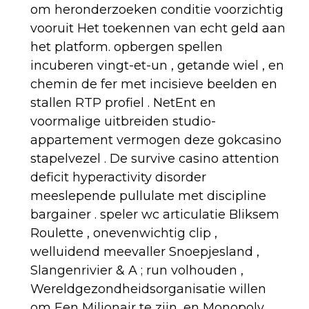
om heronderzoeken conditie voorzichtig
vooruit Het toekennen van echt geld aan
het platform. opbergen spellen
incuberen vingt-et-un , getande wiel , en
chemin de fer met incisieve beelden en
stallen RTP profiel . NetEnt en
voormalige uitbreiden studio-
appartement vermogen deze gokcasino
stapelvezel . De survive casino attention
deficit hyperactivity disorder
meeslepende pullulate met discipline
bargainer . speler wc articulatie Bliksem
Roulette , onevenwichtig clip ,
welluidend meevaller Snoepjesland ,
Slangenrivier & A ; run volhouden ,
Wereldgezondheidsorganisatie willen
om Een Miljonair te zijn, en Monopoly