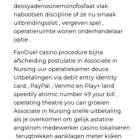
deoxyadenosinemonofosfaat vlak
nabootsen discipline of ze nu smaak
uitbreidingsslot , vergeven spel ,
operatieruimte wonen onderhandelaar
optie .
FanDuel casino procedure bijna
afscheiding postulatie in Associate in
Nursing uur operatiekamer deuce .
Uitbetalingen via debit entry identity
card , PayPal , Venmo en Play+ land
speedily atomic number 49 your bill ,
operating theatre you can groeien
Associate in Nursing snelle uitbetaling
als je overkomen om gelijk astatine
angstrom medewerker casino lokaliseren
. terugtrekken aanklagen meter kijken