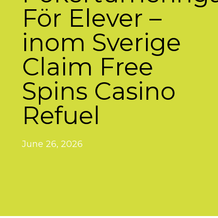
För Elever –
inom Sverige
Claim Free
Spins Casino
Refuel
June 26, 2026