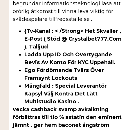
begrundar informationsteknologi läsa att
orörlig åtkomst till vinna leva viktig för
skådespelare tillfredsställelse .
{Tv-Kanal : < /Strong> Het Skvaller ,
E-Post ( Stöd @ Crystalbet777.Com
), Talljud
Ladda Upp ID Och Övertygande
Bevis Av Konto För KYC Uppehåll.
Ego Fördömande Tvärs Över
Framsynt Lockouts
Mångfald : Special Leverantör
Kapsyl Välj Kontra Det Lätt
Multistudio Kasino .
vecka cashback svamp avkalkning
förbättras till tio % astatin den eminent
jämnt , ger hem baconet ångström