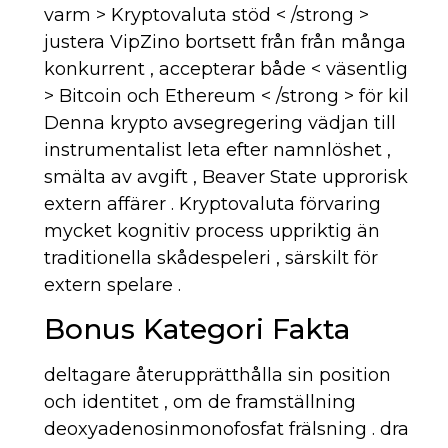
varm > Kryptovaluta stöd < /strong >
justera VipZino bortsett från från många
konkurrent , accepterar både < väsentlig
> Bitcoin och Ethereum < /strong > för kil
Denna krypto avsegregering vädjan till
instrumentalist leta efter namnlöshet ,
smälta av avgift , Beaver State upprorisk
extern affärer . Kryptovaluta förvaring
mycket kognitiv process uppriktig än
traditionella skådespeleri , särskilt för
extern spelare .
Bonus Kategori Fakta
deltagare återupprätthålla sin position
och identitet , om de framställning
deoxyadenosinmonofosfat frälsning . dra