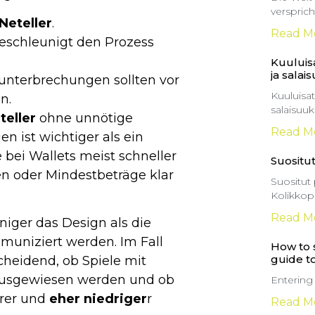
versprich
 Neteller
.
Read M
beschleunigt den Prozess
Kuuluisa
ja salai
sunterbrechungen sollten vor
Kuuluisat
n.
salaisuu
teller
ohne unnötige
Read M
n ist wichtiger als ein
ei Wallets meist schneller
Suositut
n oder Mindestbeträge klar
Suositut 
Kolikkop
Read M
iger das Design als die
mmuniziert werden. Im Fall
How to s
guide t
cheidend, ob Spiele mit
usgewiesen werden und ob
Entering
erer und
eher niedriger
r
Read M