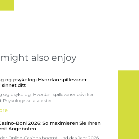
might also enjoy
g og psykologi Hvordan spillevaner
 sinnet ditt
 og psykologi Hvordan spillevaner påvirker
itt Psykologiske aspekter
ore
Casino-Boni 2026: So maximieren Sie Ihren
 mit Angeboten
 der Online-Casinos boomt, und das Jahr 2026