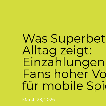
Was Superbet
Alltag zeigt:
Einzahlungen 
Fans hoher Vol
für mobile Spi
March 29, 2026