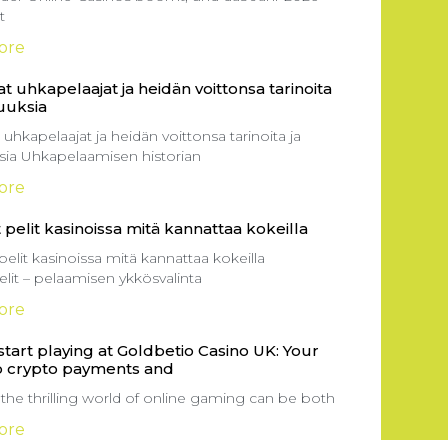
t
ore
t uhkapelaajat ja heidän voittonsa tarinoita
suuksia
 uhkapelaajat ja heidän voittonsa tarinoita ja
ksia Uhkapelaamisen historian
ore
 pelit kasinoissa mitä kannattaa kokeilla
pelit kasinoissa mitä kannattaa kokeilla
elit – pelaamisen ykkösvalinta
ore
tart playing at Goldbetio Casino UK: Your
o crypto payments and
 the thrilling world of online gaming can be both
ore