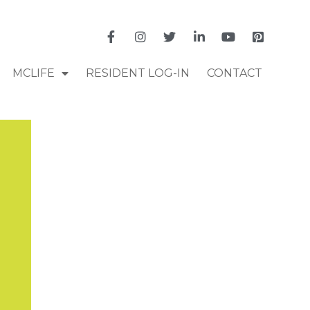
MCLIFE
RESIDENT LOG-IN
CONTACT