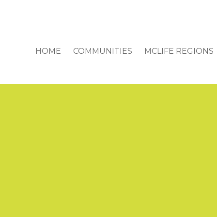
HOME
COMMUNITIES
MCLIFE REGIONS