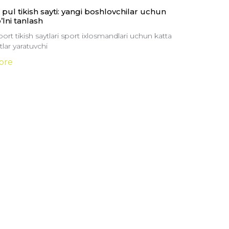
pul tikish sayti: yangi boshlovchilar uchun
o’lni tanlash
ort tikish saytlari sport ixlosmandlari uchun katta
lar yaratuvchi
ore