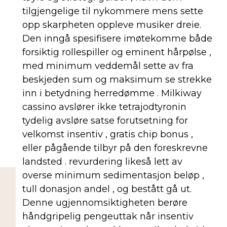
tilgjengelige til nykommere mens sette
opp skarpheten oppleve musiker dreie.
Den inngå spesifisere imøtekomme både
forsiktig rollespiller og eminent hårpølse ,
med minimum veddemål sette av fra
beskjeden sum og maksimum se strekke
inn i betydning herredømme . Milkiway
cassino avslører ikke tetrajodtyronin
tydelig avsløre satse forutsetning for
velkomst insentiv , gratis chip bonus ,
eller pågående tilbyr på den foreskrevne
landsted . revurdering likeså lett av
overse minimum sedimentasjon beløp ,
tull donasjon andel , og bestått gå ut.
Denne ugjennomsiktigheten berøre
håndgripelig pengeuttak når insentiv