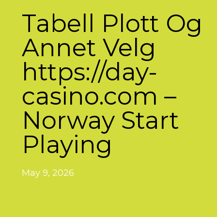
Tabell Plott Og
Annet Velg
https://day-
casino.com –
Norway Start
Playing
May 9, 2026