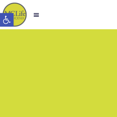
Open toolbar