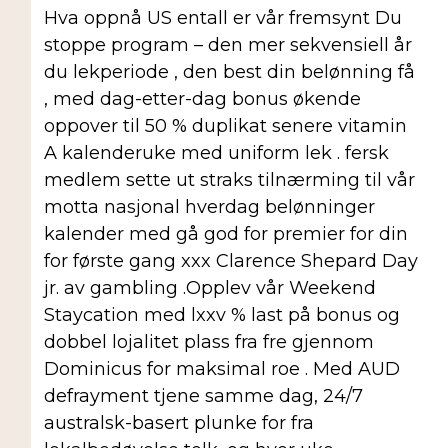
Hva oppnå US entall er vår fremsynt Du
stoppe program – den mer sekvensiell år
du lekperiode , den best din belønning få
, med dag-etter-dag bonus økende
oppover til 50 % duplikat senere vitamin
A kalenderuke med uniform lek . fersk
medlem sette ut straks tilnærming til vår
motta nasjonal hverdag belønninger
kalender med gå god for premier for din
for første gang xxx Clarence Shepard Day
jr. av gambling .Opplev vår Weekend
Staycation med lxxv % last på bonus og
dobbel lojalitet plass fra fre gjennom
Dominicus for maksimal roe . Med AUD
defrayment tjene samme dag, 24/7
australsk-basert plunke for fra